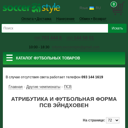
0
Язык
RU
Оплата • Доставка
Нанесение
Обмен • Возврат
703 444 8
144 58 01
098
050
10:00 - 18:30
inform.soccerstyle@gmail.com
☰
КАТАЛОГ ФУТБОЛЬНЫХ ТОВАРОВ
В случае отсутствия света работает телефон
093 144 1619
Главная
Другие чемпионаты
ПСВ
»
»
АТРИБУТИКА И ФУТБОЛЬНАЯ ФОРМА
ПСВ ЭЙНДХОВЕН
На странице: