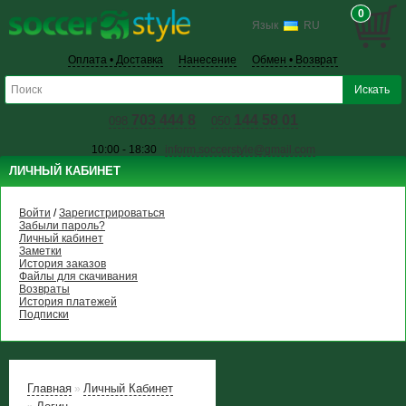
0
Язык
RU
Оплата • Доставка
Нанесение
Обмен • Возврат
703 444 8
144 58 01
098
050
10:00 - 18:30
inform.soccerstyle@gmail.com
ЛИЧНЫЙ КАБИНЕТ
Войти
/
Зарегистрироваться
Забыли пароль?
Личный кабинет
Заметки
История заказов
Файлы для скачивания
Возвраты
История платежей
Подписки
Главная
Личный Кабинет
»