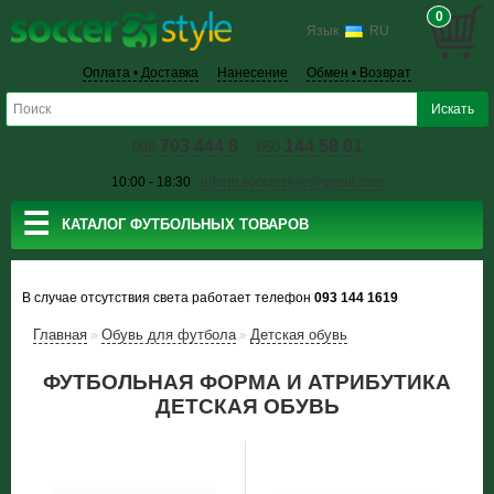
0
Язык
RU
Оплата • Доставка
Нанесение
Обмен • Возврат
703 444 8
144 58 01
098
050
10:00 - 18:30
inform.soccerstyle@gmail.com
☰
КАТАЛОГ ФУТБОЛЬНЫХ ТОВАРОВ
В случае отсутствия света работает телефон
093 144 1619
Главная
Обувь для футбола
Детская обувь
»
»
ФУТБОЛЬНАЯ ФОРМА И АТРИБУТИКА
ДЕТСКАЯ ОБУВЬ