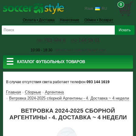
0
Язык
RU
Оплата • Доставка
Нанесение
Обмен • Возврат
703 444 8
144 58 01
098
050
10:00 - 18:30
inform.soccerstyle@gmail.com
☰
КАТАЛОГ ФУТБОЛЬНЫХ ТОВАРОВ
В случае отсутствия света работает телефон
093 144 1619
Главная
Сборные
Аргентина
»
»
Ветровка 2024-2025 сборной Аргентины - 4. Доставка ~ 4 недели
»
ВЕТРОВКА 2024-2025 СБОРНОЙ
АРГЕНТИНЫ - 4. ДОСТАВКА ~ 4 НЕДЕЛИ