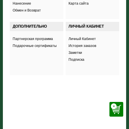
Нанесение
Карта сайта
Обмен и Возврат
ДОПОЛНИТЕЛЬНО
ЛИЧНЫЙ КАБИНЕТ
Партнерская программа
Личный Кабинет
Подарочные сертификаты
История заказов
Заметки
Подписка
+38 (098) 703 444 8
+
ООО «Соккер стайл»
,
ул. Полевая 44А,
Харьков
inform.soccerstyle@gmail.com