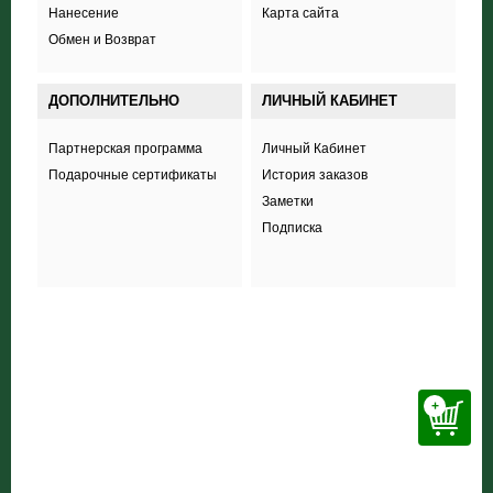
Нанесение
Карта сайта
Обмен и Возврат
ДОПОЛНИТЕЛЬНО
ЛИЧНЫЙ КАБИНЕТ
Партнерская программа
Личный Кабинет
Подарочные сертификаты
История заказов
Заметки
Подписка
+38 (098) 703 444 8
+
ООО «Соккер стайл»
,
ул. Полевая 44А,
Харьков
inform.soccerstyle@gmail.com