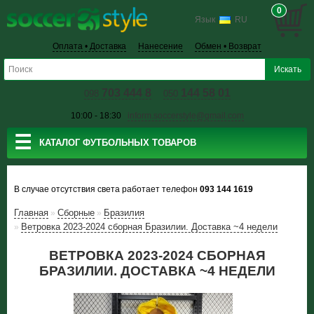
0
Язык
RU
Оплата • Доставка
Нанесение
Обмен • Возврат
703 444 8
144 58 01
098
050
10:00 - 18:30
inform.soccerstyle@gmail.com
☰
КАТАЛОГ ФУТБОЛЬНЫХ ТОВАРОВ
В случае отсутствия света работает телефон
093 144 1619
Главная
Сборные
Бразилия
»
»
Ветровка 2023-2024 сборная Бразилии. Доставка ~4 недели
»
ВЕТРОВКА 2023-2024 СБОРНАЯ
БРАЗИЛИИ. ДОСТАВКА ~4 НЕДЕЛИ