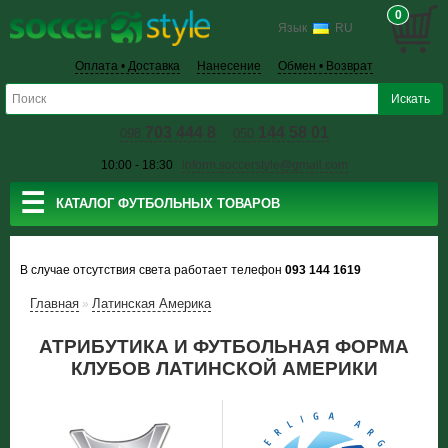
0
Язык
RU
Оплата • Доставка
Нанесение
Обмен • Возврат
703 444 8
144 58 01
098
050
10:00 - 18:30
inform.soccerstyle@gmail.com
☰
КАТАЛОГ ФУТБОЛЬНЫХ ТОВАРОВ
В случае отсутствия света работает телефон
093 144 1619
Главная
Латинская Америка
»
АТРИБУТИКА И ФУТБОЛЬНАЯ ФОРМА
КЛУБОВ ЛАТИНСКОЙ АМЕРИКИ