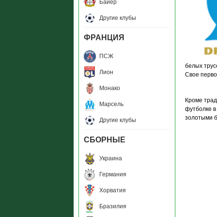
Байер
Другие клубы
ФРАНЦИЯ
ПСЖ
белых трус
Лион
Свое перво
Монако
Кроме трад
Марсель
футболке в
золотыми бу
Другие клубы
СБОРНЫЕ
Украина
Германия
Хорватия
Бразилия