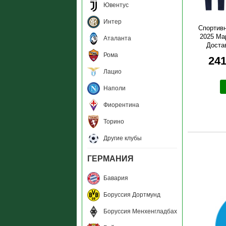
Ювентус
Интер
Спортив
2025 Мар
Аталанта
Доста
Рома
241
Лацио
Наполи
Фиорентина
Торино
Другие клубы
ГЕРМАНИЯ
Бавария
Боруссия Дортмунд
Боруссия Менхенгладбах