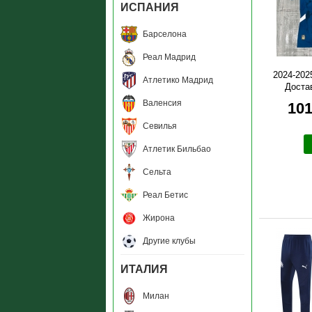
ИСПАНИЯ
Барселона
Реал Мадрид
2024-202
Атлетико Мадрид
Доста
Валенсия
101
Севилья
Атлетик Бильбао
Сельта
Реал Бетис
Жирона
Другие клубы
ИТАЛИЯ
Милан