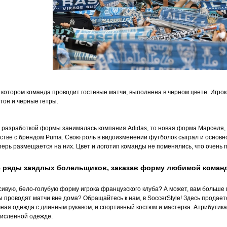
в котором команда проводит гостевые матчи, выполнена в черном цвете. Игро
 тон и черные гетры.
 разработкой формы занималась компания Adidas, то новая форма Марселя, 
стве с брендом Puma. Свою роль в видоизменении футболок сыграл и основно
перь размещается на них. Цвет и логотип команды не поменялись, что очень 
 ряды заядлых болельщиков, заказав форму любимой коман
сивую, бело-голубую форму игрока французского клуба? А может, вам больше п
 проводят матчи вне дома? Обращайтесь к нам, в SoccerStyle! Здесь продает
ная одежда с длинным рукавом, и спортивный костюм и мастерка. Атрибутика 
исленной одежде.