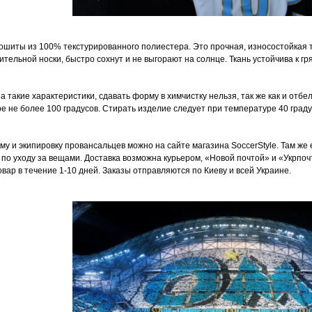
ошиты из 100% текстурированного полиестера. Это прочная, износостойкая т
ительной носки, быстро сохнут и не выгорают на солнце. Ткань устойчива к г
 такие характеристики, сдавать форму в химчистку нельзя, так же как и отбе
е не более 100 градусов. Стирать изделие следует при температуре 40 граду
му и экипировку провансальцев можно на сайте магазина SoccerStyle. Там же
 по уходу за вещами. Доставка возможна курьером, «Новой почтой» и «Укрпоч
овар в течение 1-10 дней. Заказы отправляются по Киеву и всей Украине.