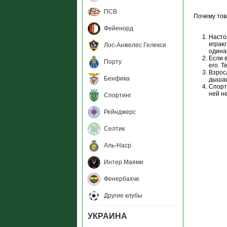
ПСВ
Почему тов
Фейенорд
Насто
играю
Лос-Анжелес Гелекси
одина
Если 
Порту
его. Т
Взрос
Бенфика
дышащ
Спорт
ней не
Спортинг
Рейнджерс
Селтик
Аль-Наср
Интер Маями
Фенербахче
Другие клубы
УКРАИНА