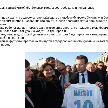
ары с атрибутикой футбольных команд востребованы и популярны:
ящему фанату в удовольствие наблюдать за клубом «Марсель Олимпик» и болет
т любимые игроки. Особенно это приятно, если просмотр матча происходит в
ково.
ваш ребенок делает первые шаги в этом виде спорта, то подарок в виде форм
ем более в ней так удобно ходить на тренировки!
лому человеку, который увлекается спортом тоже будет приятно и комфортно
ей, легкой ткани.
ивные футболки прекрасно впишутся в гардероб активного мужчины. Летом та
 преет.