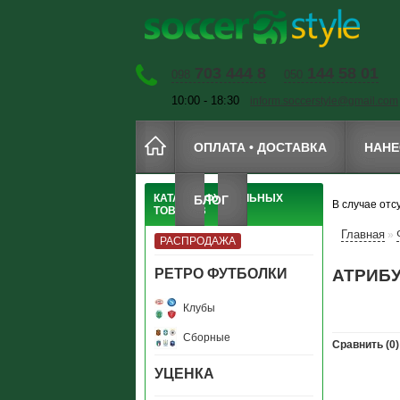
703 444 8
144 58 01
098
050
10:00 - 18:30
inform.soccerstyle@gmail.com
ОПЛАТА • ДОСТАВКА
НАНЕ
КАТАЛОГ ФУТБОЛЬНЫХ
БЛОГ
В случае отс
ТОВАРОВ
Главная
»
РАСПРОДАЖА
РЕТРО ФУТБОЛКИ
АТРИБ
Клубы
Сборные
Сравнить (0)
УЦЕНКА