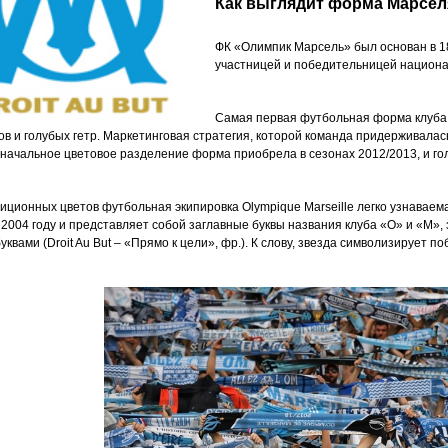
Как выглядит форма Марсел
ФК «Олимпик Марсель» был основан в 1
участницей и победительницей национ
Самая первая футбольная форма клуба 
ов и голубых гетр. Маркетинговая стратегия, которой команда придерживалась
начальное цветовое разделение форма приобрела в сезонах 2012/2013, и го
иционных цветов футбольная экипировка Olympique Marseille легко узнаваем
 2004 году и представляет собой заглавные буквы названия клуба «О» и «М»,
квами (Droit Au But – «Прямо к цели», фр.). К слову, звезда символизирует п