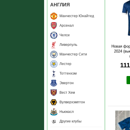
АНГЛИЯ
Манчестер Юнайтед
Арсенал
Челси
Ливерпуль
Новая фор
2024 (вы
Манчестер Сити
111
Лестер
Тоттенхэм
Эвертон
Вест Хем
Вулверхэмптон
Ньюкасл
Другие клубы