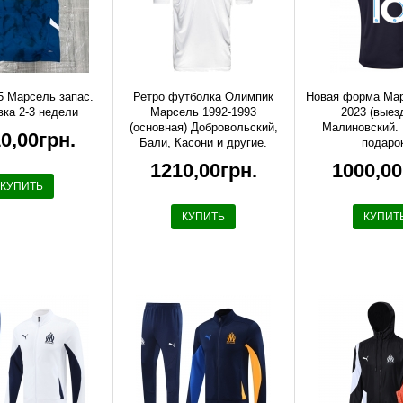
5 Марсель запас.
Ретро футболка Олимпик
Новая форма Мар
вка 2-3 недели
Марсель 1992-1993
2023 (выез
(основная) Добровольский,
Малиновский.
0,00грн.
Бали, Касони и другие.
подаро
Доставка ~ 2-3 недели. Топ-
1210,00грн.
1000,00
качество!
КУПИТЬ
КУПИТЬ
КУПИТ