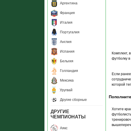
Аргентина
Франция
Италия
Португалия
Англия
Испания
Комплект, 
футболку в
Бельгия
Голландия
Если ранее
сотрудниче
Мексика
которой те
Уругвай
Пополните
Другие сборные
Хотите кра
ДРУГИЕ
футболисты
ЧЕМПИОНАТЫ
тренировоч
вышепереч
Аякс