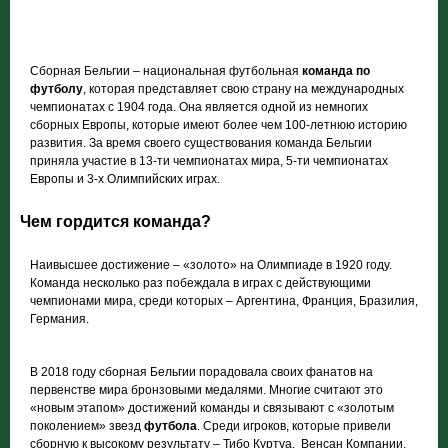
Сборная Бельгии – национальная футбольная
команда по
футболу
, которая представляет свою страну на международных
чемпионатах с 1904 года. Она является одной из немногих
сборных Европы, которые имеют более чем 100-летнюю историю
развития. За время своего существования команда Бельгии
приняла участие в 13-ти чемпионатах мира, 5-ти чемпионатах
Европы и 3-х Олимпийских играх.
Чем гордится команда?
Наивысшее достижение – «золото» на Олимпиаде в 1920 году.
Команда несколько раз побеждала в играх с действующими
чемпионами мира, среди которых – Аргентина, Франция, Бразилия,
Германия.
В 2018 году сборная Бельгии порадовала своих фанатов на
первенстве мира бронзовыми медалями. Многие считают это
«новым этапом» достижений команды и связывают с «золотым
поколением» звезд
футбола
. Среди игроков, которые привели
сборную к высокому результату – Тибо Куртуа, Венсан Компании,