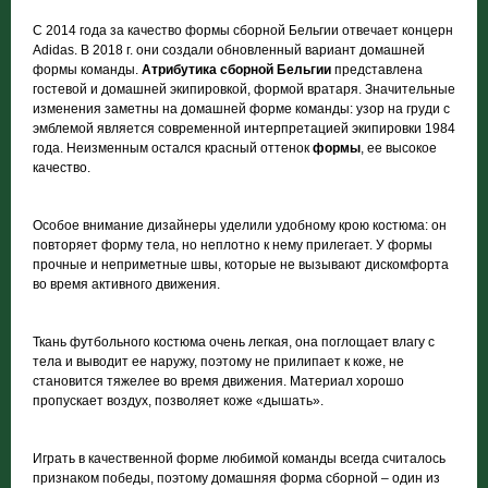
С 2014 года за качество формы сборной Бельгии отвечает концерн
Adidas. В 2018 г. они создали обновленный вариант домашней
формы команды.
Атрибутика сборной Бельгии
представлена
гостевой и домашней экипировкой, формой вратаря. Значительные
изменения заметны на домашней форме команды: узор на груди с
эмблемой является современной интерпретацией экипировки 1984
года. Неизменным остался красный оттенок
формы
, ее высокое
качество.
Особое внимание дизайнеры уделили удобному крою костюма: он
повторяет форму тела, но неплотно к нему прилегает. У формы
прочные и неприметные швы, которые не вызывают дискомфорта
во время активного движения.
Ткань футбольного костюма очень легкая, она поглощает влагу с
тела и выводит ее наружу, поэтому не прилипает к коже, не
становится тяжелее во время движения. Материал хорошо
пропускает воздух, позволяет коже «дышать».
Играть в качественной форме любимой команды всегда считалось
признаком победы, поэтому домашняя форма сборной – один из