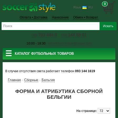
0
Язык
RU
Оплата • Доставка
Нанесение
Обмен • Возврат
703 444 8
144 58 01
098
050
10:00 - 18:30
inform.soccerstyle@gmail.com
☰
КАТАЛОГ ФУТБОЛЬНЫХ ТОВАРОВ
В случае отсутствия света работает телефон
093 144 1619
Главная
Сборные
Бельгия
»
»
ФОРМА И АТРИБУТИКА СБОРНОЙ
БЕЛЬГИИ
На странице: