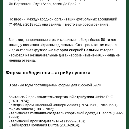
Ян Вертонген, Эден Азар, Кевин Де Брейне.
По версии Международной организации футбольных ассоциаций
(ФИФА), в 2018 году она заняла III место в мировом рейтинге.
За яркие, напряженные игры и красивые победы более 50-ти лет
команду называют «Красные дьяволы». Свою роль в этом сыграла
и ярко-красная
футбольная форма сборной Бельгии
, которая,
несмотря на незначительные дизайнерские изменения, никогда не
меняла оттенка.
Форма победителя – атрибут успеха
В разные годы поставщиками формы для сборной были:
британский производитель спортивной
атрибутики
Umbro PLC
(1970-1974);
немецкий промышленный концерн Adidas (1974-1980, 1982-1991);
фирма Admiral (1981-1982);
итальянская компания-создатель спортивной одежды Diadora (1992-
1999);
итальянский производитель Nike (1999-2010);
швейцарская компания Burrda (2010-2014).