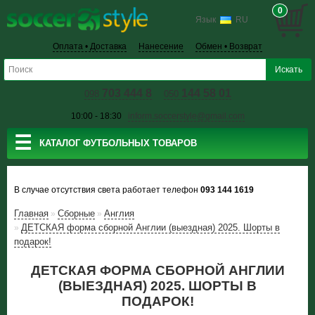
0
Язык
RU
Оплата • Доставка
Нанесение
Обмен • Возврат
703 444 8
144 58 01
098
050
10:00 - 18:30
inform.soccerstyle@gmail.com
☰
КАТАЛОГ ФУТБОЛЬНЫХ ТОВАРОВ
В случае отсутствия света работает телефон
093 144 1619
Главная
Сборные
Англия
»
»
ДЕТСКАЯ форма сборной Англии (выездная) 2025. Шорты в
»
подарок!
ДЕТСКАЯ ФОРМА СБОРНОЙ АНГЛИИ
(ВЫЕЗДНАЯ) 2025. ШОРТЫ В
ПОДАРОК!