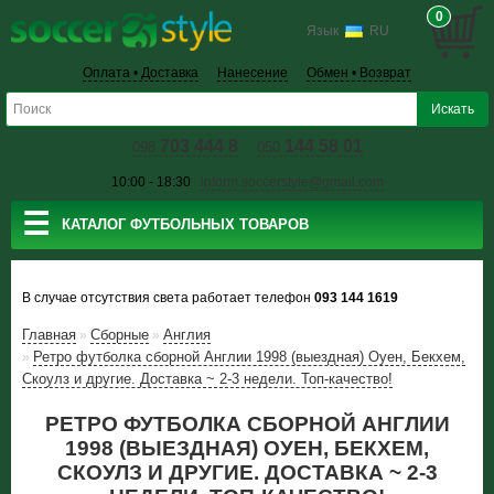
0
Язык
RU
Оплата • Доставка
Нанесение
Обмен • Возврат
703 444 8
144 58 01
098
050
10:00 - 18:30
inform.soccerstyle@gmail.com
☰
КАТАЛОГ ФУТБОЛЬНЫХ ТОВАРОВ
В случае отсутствия света работает телефон
093 144 1619
Главная
Сборные
Англия
»
»
Ретро футболка сборной Англии 1998 (выездная) Оуен, Бекхем,
»
Скоулз и другие. Доставка ~ 2-3 недели. Топ-качество!
РЕТРО ФУТБОЛКА СБОРНОЙ АНГЛИИ
1998 (ВЫЕЗДНАЯ) ОУЕН, БЕКХЕМ,
СКОУЛЗ И ДРУГИЕ. ДОСТАВКА ~ 2-3