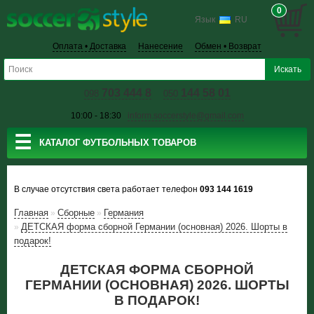
0
Язык
RU
Оплата • Доставка
Нанесение
Обмен • Возврат
703 444 8
144 58 01
098
050
10:00 - 18:30
inform.soccerstyle@gmail.com
☰
КАТАЛОГ ФУТБОЛЬНЫХ ТОВАРОВ
В случае отсутствия света работает телефон
093 144 1619
Главная
Сборные
Германия
»
»
ДЕТСКАЯ форма сборной Германии (основная) 2026. Шорты в
»
подарок!
ДЕТСКАЯ ФОРМА СБОРНОЙ
ГЕРМАНИИ (ОСНОВНАЯ) 2026. ШОРТЫ
В ПОДАРОК!