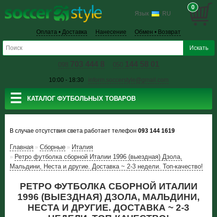
0
Язык
RU
Оплата • Доставка
Нанесение
Обмен • Возврат
703 444 8
144 58 01
098
050
10:00 - 18:30
inform.soccerstyle@gmail.com
☰
КАТАЛОГ ФУТБОЛЬНЫХ ТОВАРОВ
В случае отсутствия света работает телефон
093 144 1619
Главная
Сборные
Италия
»
»
Ретро футболка сборной Италии 1996 (выездная) Дзола,
»
Мальдини, Неста и другие. Доставка ~ 2-3 недели. Топ-качество!
РЕТРО ФУТБОЛКА СБОРНОЙ ИТАЛИИ
1996 (ВЫЕЗДНАЯ) ДЗОЛА, МАЛЬДИНИ,
НЕСТА И ДРУГИЕ. ДОСТАВКА ~ 2-3