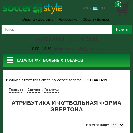
0
Язык
RU
Оплата • Доставка
Нанесение
Обмен • Возврат
703 444 8
144 58 01
098
050
10:00 - 18:30
inform.soccerstyle@gmail.com
☰
КАТАЛОГ ФУТБОЛЬНЫХ ТОВАРОВ
В случае отсутствия света работает телефон
093 144 1619
Главная
Англия
Эвертон
»
»
АТРИБУТИКА И ФУТБОЛЬНАЯ ФОРМА
ЭВЕРТОНА
На странице: