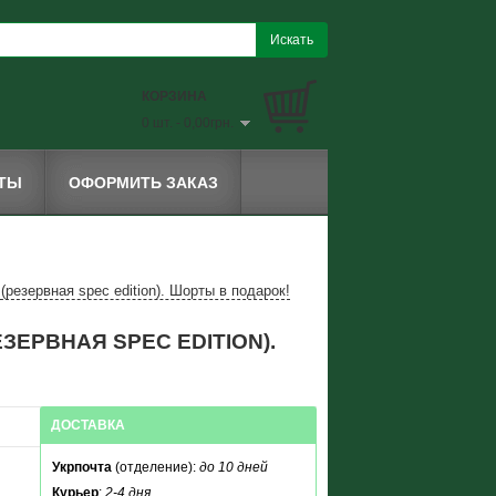
КОРЗИНА
0 шт. - 0,00грн.
КТЫ
ОФОРМИТЬ ЗАКАЗ
езервная spec edition). Шорты в подарок!
ЗЕРВНАЯ SPEC EDITION).
ДОСТАВКА
Укрпочта
(отделение):
до 10 дней
Курьер
:
2-4 дня