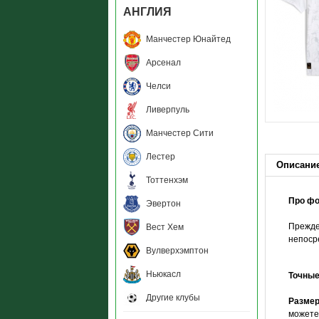
АНГЛИЯ
Манчестер Юнайтед
Арсенал
Челси
Ливерпуль
Манчестер Сити
Лестер
Описани
Тоттенхэм
Про ф
Эвертон
Прежде
Вест Хем
непоср
Вулверхэмптон
Ньюкасл
Точны
Другие клубы
Размер
можете