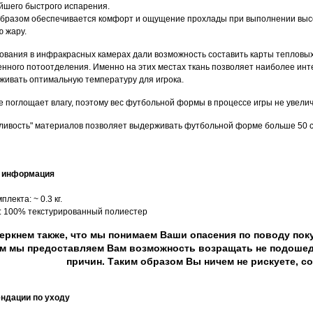
йшего быстрого испарения.
образом обеспечивается комфорт и ощущение прохлады при выполнении высо
ю жару.
ования в инфракрасных камерах дали возможность составить карты тепловых
нного потоотделения. Именно на этих местах ткань позволяет наиболее инте
живать оптимальную температуру для игрока.
не поглощает влагу, поэтому вес футбольной формы в процессе игры не увели
ливость" материалов позволяет выдерживать футбольной форме больше 50 с
я информация
плекта: ~ 0.3 кг.
в: 100% текстурированный полиестер
еркнем также, что мы понимаем Ваши опасения по поводу поку
м мы предоставляем Вам возможность возращать не подошед
причин. Таким образом Вы ничем не рискуете, с
ндации по уходу