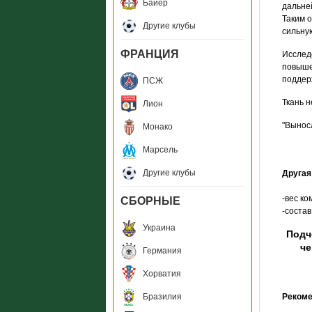
Байер
дальне
Таким 
Другие клубы
сильну
ФРАНЦИЯ
Исслед
повыше
поддер
ПСЖ
Ткань 
Лион
"Вынос
Монако
Марсель
Другие клубы
Друга
-вес ком
СБОРНЫЕ
-соста
Украина
Подч
че
Германия
Хорватия
Бразилия
Рекоме