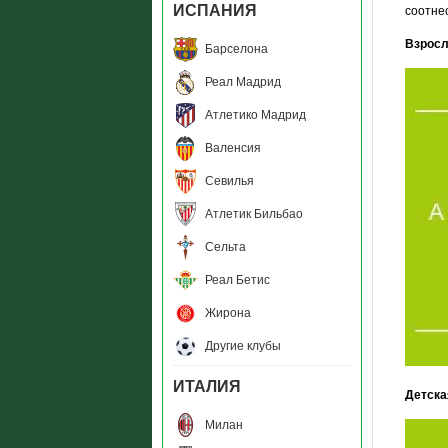
ИСПАНИЯ
соотне
Взросл
Барселона
Реал Мадрид
Атлетико Мадрид
Валенсия
Севилья
Атлетик Бильбао
Сельта
Реал Бетис
Жирона
Другие клубы
ИТАЛИЯ
Детска
Милан