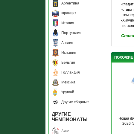
Аргентина
-глади
-стира
Франция
-темпер
-Химчи
Италия
-не же
Португалия
Спаси
Англия
Испания
ПОХОЖИЕ
Бельгия
Голландия
Мексика
Уругвай
Другие сборные
ДРУГИЕ
Новая фу
ЧЕМПИОНАТЫ
2026 (
Аякс