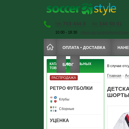
703 444 8
144 58 01
098
050
10:00 - 18:30
inform.soccerstyle@gmail.com
ОПЛАТА • ДОСТАВКА
НАНЕ
КАТАЛОГ ФУТБОЛЬНЫХ
БЛОГ
В случае отс
ТОВАРОВ
Главная
А
»
РАСПРОДАЖА
РЕТРО ФУТБОЛКИ
ДЕТСКА
ШОРТЫ
Клубы
Сборные
УЦЕНКА