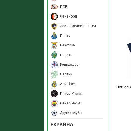
ПСВ
Фейенорд
Лос-Анжелес Гелекси
Порту
Бенфика
Спортинг
Рейнджерс
Селтик
Аль-Наср
Футболк
Интер Маями
Фенербахче
Другие клубы
УКРАИНА