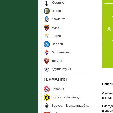
Ювентус
Интер
Аталанта
Рома
Лацио
Наполи
Фиорентина
Торино
Другие клубы
ГЕРМАНИЯ
Описа
Бавария
Футбол
Боруссия Дортмунд
выведен
Боруссия Менхенгладбах
Благод
и спец