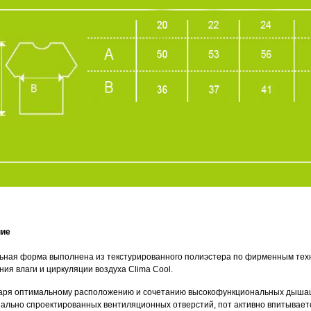
ние
ьная форма выполнена из текстурированного полиэстера по фирменным техно
ия влаги и циркуляции воздуха Clima Cool.
аря оптимальному расположению и сочетанию высокофункциональных дыша
иально спроектированных вентиляционных отверстий, пот активно впитываетс