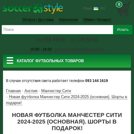
0
Язык
RU
Оплата • Доставка
Нанесение
Обмен • Возврат
703 444 8
144 58 01
098
050
10:00 - 18:30
inform.soccerstyle@gmail.com
☰
КАТАЛОГ ФУТБОЛЬНЫХ ТОВАРОВ
В случае отсутствия света работает телефон
093 144 1619
Главная
Англия
Манчестер Сити
»
»
Новая футболка Манчестер Сити 2024-2025 (основная). Шорты в
»
подарок!
НОВАЯ ФУТБОЛКА МАНЧЕСТЕР СИТИ
2024-2025 (ОСНОВНАЯ). ШОРТЫ В
ПОДАРОК!