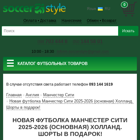
0
Язык
RU
Оплата • Доставка
Нанесение
Обмен • Возврат
703 444 8
144 58 01
098
050
10:00 - 18:30
inform.soccerstyle@gmail.com
☰
КАТАЛОГ ФУТБОЛЬНЫХ ТОВАРОВ
В случае отсутствия света работает телефон
093 144 1619
Главная
Англия
Манчестер Сити
»
»
Новая футболка Манчестер Сити 2025-2026 (основная) Холланд.
»
Шорты в подарок!
НОВАЯ ФУТБОЛКА МАНЧЕСТЕР СИТИ
2025-2026 (ОСНОВНАЯ) ХОЛЛАНД.
ШОРТЫ В ПОДАРОК!