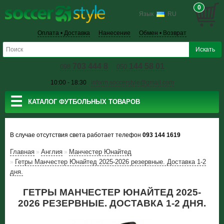
0
Язык
RU
Оплата • Доставка
Нанесение
Обмен • Возврат
703 444 8
144 58 01
098
050
10:00 - 18:30
inform.soccerstyle@gmail.com
☰
КАТАЛОГ ФУТБОЛЬНЫХ ТОВАРОВ
В случае отсутствия света работает телефон
093 144 1619
Главная
Англия
Манчестер Юнайтед
»
»
Гетры Манчестер Юнайтед 2025-2026 резервные. Доставка 1-2
»
дня.
ГЕТРЫ МАНЧЕСТЕР ЮНАЙТЕД 2025-
2026 РЕЗЕРВНЫЕ. ДОСТАВКА 1-2 ДНЯ.