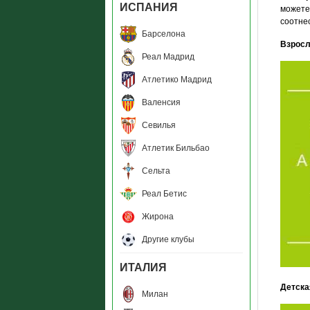
ИСПАНИЯ
можете
соотне
Барселона
Взросл
Реал Мадрид
Атлетико Мадрид
Валенсия
Севилья
Атлетик Бильбао
Сельта
Реал Бетис
Жирона
Другие клубы
ИТАЛИЯ
Детска
Милан