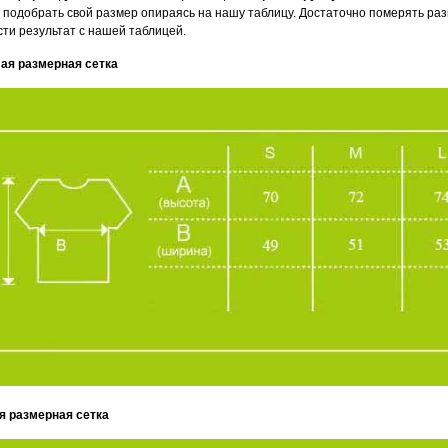
 подобрать свой размер опираясь на нашу таблицу. Достаточно померять раз
сти результат с нашей таблицей.
ая размерная сетка
я размерная сетка