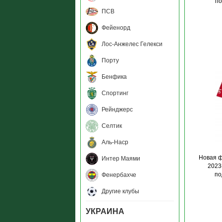
по
ПСВ
Фейенорд
Лос-Анжелес Гелекси
Порту
Бенфика
Спортинг
Рейнджерс
Селтик
Аль-Наср
Новая 
Интер Маями
2023
по
Фенербахче
Другие клубы
УКРАИНА