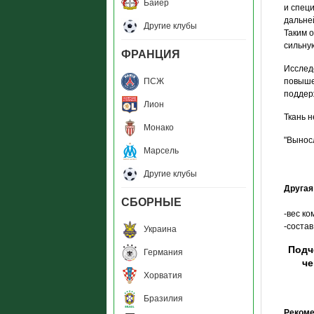
Байер
и спец
дальне
Другие клубы
Таким 
сильну
ФРАНЦИЯ
Исслед
ПСЖ
повыше
поддер
Лион
Ткань 
Монако
"Вынос
Марсель
Другие клубы
Друга
СБОРНЫЕ
-вес ком
-соста
Украина
Подч
Германия
че
Хорватия
Бразилия
Рекоме