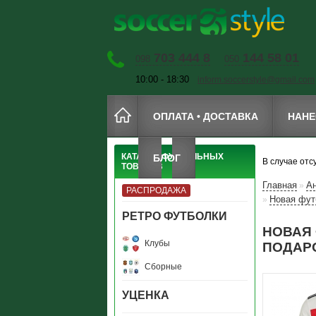
703 444 8
144 58 01
098
050
10:00 - 18:30
inform.soccerstyle@gmail.com
ОПЛАТА • ДОСТАВКА
НАНЕ
КАТАЛОГ ФУТБОЛЬНЫХ
БЛОГ
В случае отс
ТОВАРОВ
Главная
А
»
РАСПРОДАЖА
Новая фут
»
РЕТРО ФУТБОЛКИ
НОВАЯ 
Клубы
ПОДАРО
Сборные
УЦЕНКА