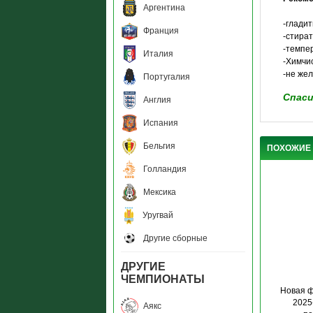
Аргентина
-глади
Франция
-стира
-темпер
Италия
-Химчи
-не же
Португалия
Спаси
Англия
Испания
Бельгия
ПОХОЖИЕ
Голландия
Мексика
Уругвай
Другие сборные
ДРУГИЕ
ЧЕМПИОНАТЫ
Новая 
2025
Аякс