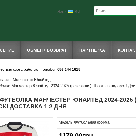
Язык
RU
СЕНИЕ
ОБМЕН • ВОЗВРАТ
ПАРТНЕРКА
КОНТА
утствия света работает телефон
093 144 1619
нглия
Манчестер Юнайтед
»
болка Манчестер Юнайтед 2024-2025 (резервная). Шорты в подарок! Дост
ФУТБОЛКА МАНЧЕСТЕР ЮНАЙТЕД 2024-2025 
К! ДОСТАВКА 1-2 ДНЯ
Модель:
Футбольная форма
1179,00грн.