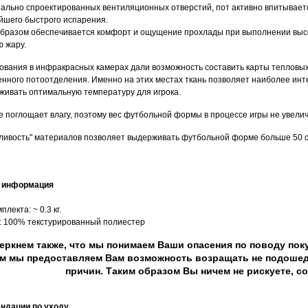
иально спроектированных вентиляционных отверстий, пот активно впитываетс
йшего быстрого испарения.
образом обеспечивается комфорт и ощущение прохлады при выполнении высо
ю жару.
ования в инфракрасных камерах дали возможность составить карты тепловых
нного потоотделения. Именно на этих местах ткань позволяет наиболее инте
живать оптимальную температуру для игрока.
не поглощает влагу, поэтому вес футбольной формы в процессе игры не увели
ливость" материалов позволяет выдерживать футбольной форме больше 50 с
я информация
плекта: ~ 0.3 кг.
в: 100% текстурированный полиестер
еркнем также, что мы понимаем Ваши опасения по поводу поку
м мы предоставляем Вам возможность возращать не подошед
причин. Таким образом Вы ничем не рискуете, с
ндации по уходу