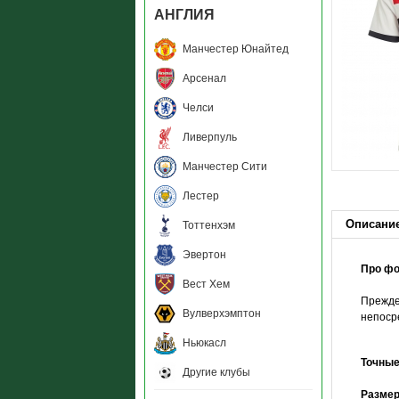
АНГЛИЯ
Манчестер Юнайтед
Арсенал
Челси
Ливерпуль
Манчестер Сити
Лестер
Описани
Тоттенхэм
Эвертон
Про ф
Вест Хем
Прежде
Вулверхэмптон
непоср
Ньюкасл
Точны
Другие клубы
Размер