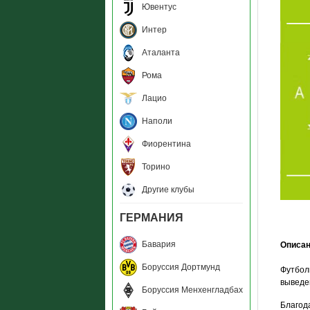
Ювентус
Интер
Аталанта
Рома
Лацио
Наполи
Фиорентина
Торино
Другие клубы
ГЕРМАНИЯ
Бавария
Описа
Боруссия Дортмунд
Футбол
выведен
Боруссия Менхенгладбах
Благод