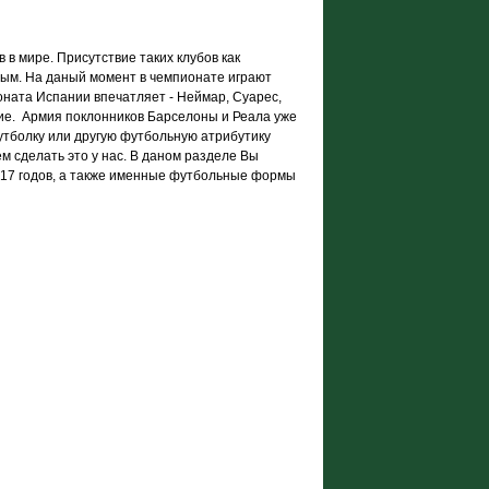
в мире. Присутствие таких клубов как
ным. На даный момент в чемпионате играют
оната Испании впечатляет - Неймар, Суарес,
угие. Армия поклонников Барселоны и Реала уже
футболку или другую футбольную атрибутику
 сделать это у нас. В даном разделе Вы
017 годов, а также именные футбольные формы
а.