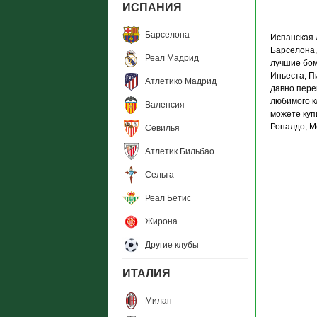
ИСПАНИЯ
Барселона
Испанская 
Барселона,
Реал Мадрид
лучшие бом
Иньеста, П
Атлетико Мадрид
давно пере
любимого к
Валенсия
можете куп
Роналдо, М
Севилья
Атлетик Бильбао
Сельта
Реал Бетис
Жирона
Другие клубы
ИТАЛИЯ
Милан