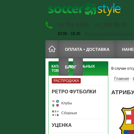
703 444 8
144 58 01
098
050
10:00 - 18:30
inform.soccerstyle@gmail.com
ОПЛАТА • ДОСТАВКА
НАНЕ
КАТАЛОГ ФУТБОЛЬНЫХ
БЛОГ
В случае отс
ТОВАРОВ
Главная
»
РАСПРОДАЖА
РЕТРО ФУТБОЛКИ
АТРИБУ
Клубы
Сборные
УЦЕНКА