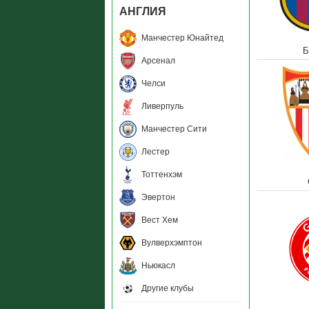
АНГЛИЯ
Манчестер Юнайтед
Б
Арсенал
Челси
Ливерпуль
Манчестер Сити
Лестер
Тоттенхэм
Эвертон
Вест Хем
Вулверхэмптон
Ньюкасл
Другие клубы