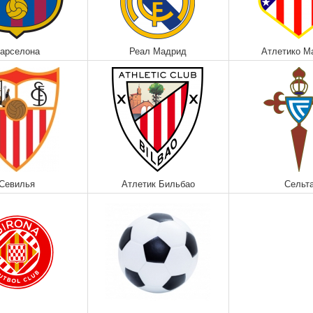
арселона
Реал Мадрид
Атлетико М
Севилья
Атлетик Бильбао
Сельт