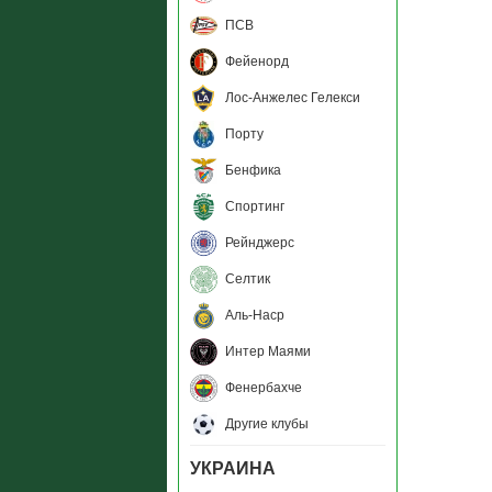
ПСВ
Фейенорд
Лос-Анжелес Гелекси
Порту
Бенфика
Спортинг
Рейнджерс
Селтик
Аль-Наср
Интер Маями
Фенербахче
Другие клубы
УКРАИНА