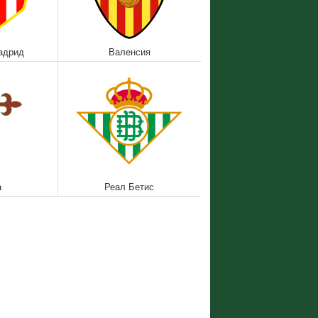
адрид
Валенсия
а
Реал Бетис