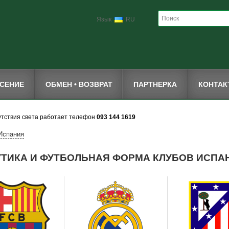
Язык
RU
СЕНИЕ
ОБМЕН • ВОЗВРАТ
ПАРТНЕРКА
КОНТА
утствия света работает телефон
093 144 1619
Испания
ТИКА И ФУТБОЛЬНАЯ ФОРМА КЛУБОВ ИСПА