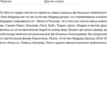
Жирона
Другие клубы
Ла Лига по праву считается одним из самых сильных футбольных чемпионатов 
 Реал Мадрид или тот же Атлетико Мадрид делает это соревнование особен
бардиры современности - Месси и Роналдо. Но и без них список звёзд чемпи
ике, Серхио Рамос, Бензема, Пепе, Бейл, Торрес, кроос, Модрич и многие др
валила за сотни миллионов людей по всему миру. Вопрос где купить форму, 
луба всегда являлся актуальным для футбольных болельщиков. Мы предлагаем
ить футбольную форму Барселоны, Реала, Атлетико Мадрид образца 2016-2
есси, Иньесты, Рамоса, Бензема, Пепе и других звезд испанского чемпионат