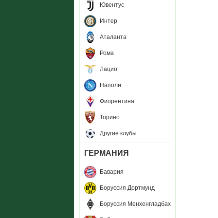
Ювентус
Интер
Аталанта
Рома
Лацио
Наполи
Фиорентина
Торино
Другие клубы
ГЕРМАНИЯ
Бавария
Боруссия Дортмунд
Боруссия Менхенгладбах