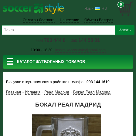
0
Язык
RU
Оплата • Доставка
Нанесение
Обмен • Возврат
703 444 8
144 58 01
098
050
10:00 - 18:30
inform.soccerstyle@gmail.com
☰
КАТАЛОГ ФУТБОЛЬНЫХ ТОВАРОВ
В случае отсутствия света работает телефон
093 144 1619
Главная
Испания
Реал Мадрид
Бокал Реал Мадрид
»
»
»
БОКАЛ РЕАЛ МАДРИД