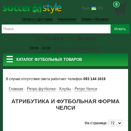
0
Язык
RU
Оплата • Доставка
Нанесение
Обмен • Возврат
703 444 8
144 58 01
098
050
10:00 - 18:30
inform.soccerstyle@gmail.com
☰
КАТАЛОГ ФУТБОЛЬНЫХ ТОВАРОВ
В случае отсутствия света работает телефон
093 144 1619
Главная
Ретро футболки
Клубы
Ретро Челси
»
»
»
АТРИБУТИКА И ФУТБОЛЬНАЯ ФОРМА
ЧЕЛСИ
На странице: