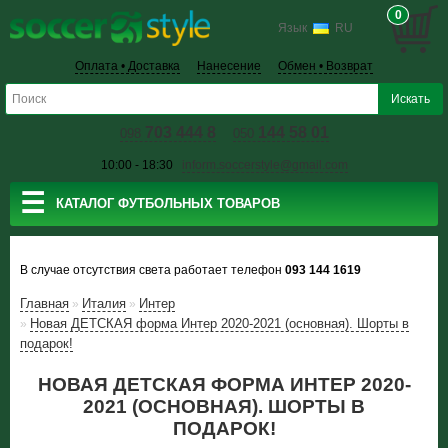
0
Язык
RU
Оплата • Доставка
Нанесение
Обмен • Возврат
703 444 8
144 58 01
098
050
10:00 - 18:30
inform.soccerstyle@gmail.com
☰
КАТАЛОГ ФУТБОЛЬНЫХ ТОВАРОВ
В случае отсутствия света работает телефон
093 144 1619
Главная
Италия
Интер
»
»
Новая ДЕТСКАЯ форма Интер 2020-2021 (основная). Шорты в
»
подарок!
НОВАЯ ДЕТСКАЯ ФОРМА ИНТЕР 2020-
2021 (ОСНОВНАЯ). ШОРТЫ В
ПОДАРОК!