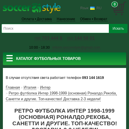
0
Язык
RU
Оплата • Доставка
Нанесение
Обмен • Возврат
703 444 8
144 58 01
098
050
10:00 - 18:30
inform.soccerstyle@gmail.com
☰
КАТАЛОГ ФУТБОЛЬНЫХ ТОВАРОВ
В случае отсутствия света работает телефон
093 144 1619
Главная
Италия
Интер
»
»
Ретро футболка Интер 1998-1999 (основная) Роналдо,Рекоба,
»
Санетти и другие. Топ-качество! Доставка 2-3 недели!
РЕТРО ФУТБОЛКА ИНТЕР 1998-1999
(ОСНОВНАЯ) РОНАЛДО,РЕКОБА,
САНЕТТИ И ДРУГИЕ. ТОП-КАЧЕСТВО!