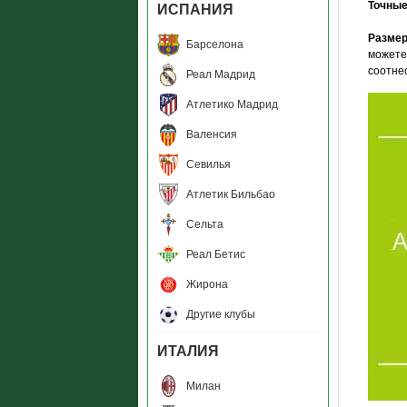
Точны
ИСПАНИЯ
Размер
Барселона
можете
соотне
Реал Мадрид
Атлетико Мадрид
Валенсия
Севилья
Атлетик Бильбао
Сельта
Реал Бетис
Жирона
Другие клубы
ИТАЛИЯ
Милан