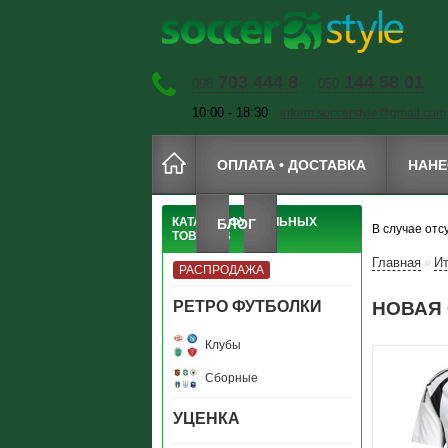
703 444 8
144 58 01
098
050
10:00 - 18:30
inform.soccerstyle@gmail.com
ОПЛАТА • ДОСТАВКА
НАНЕ
КАТАЛОГ ФУТБОЛЬНЫХ
БЛОГ
В случае отс
ТОВАРОВ
Главная
И
»
РАСПРОДАЖА
РЕТРО ФУТБОЛКИ
НОВАЯ 
Клубы
Сборные
УЦЕНКА