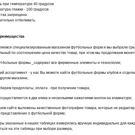
ть при температуре 40 градусов
атура глажки - 100 градусов
стка запрещена
лательно отбеливать.
преимущества
вляемся специализированным магазином футбольных форм и мы выбрали сред
льный по соотношению цена-качество товар, при этом мы продолжаем монитор
футбольные формы _содержат все фирменные элементы и технологии;
кий ассортимент - у нас Вы можете найти футбольные формы клубов и отдельн
другом магазине;
е берем предоплаты, оплата - при получении товара;
 осуществляется в два клика и несколькими нажатиями кнопок на клавиатуре;
ашем сайте выложены качественные фотографии товара, которые не редакти
 представление о футбольной форме;
еры указанные в наших таблицах измерялись вручную индивидуально для каж
ться на эти таблицы при выборе размера;