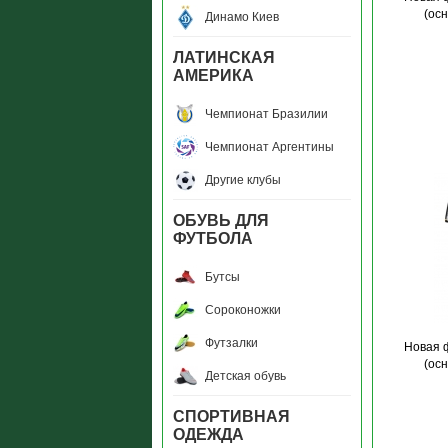
(ос
Динамо Киев
ЛАТИНСКАЯ
АМЕРИКА
Чемпионат Бразилии
Чемпионат Аргентины
Другие клубы
ОБУВЬ ДЛЯ
ФУТБОЛА
Бутсы
Сороконожки
Футзалки
Новая 
(ос
Детская обувь
СПОРТИВНАЯ
ОДЕЖДА