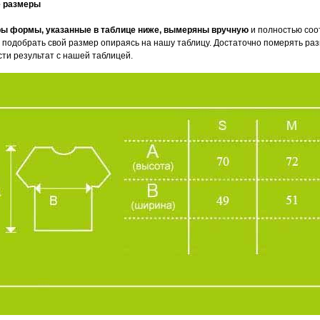
е размеры
ы формы, указанные в таблице ниже, вымеряны вручную
и полностью соо
 подобрать свой размер опираясь на нашу таблицу. Достаточно померять раз
сти результат с нашей таблицей.