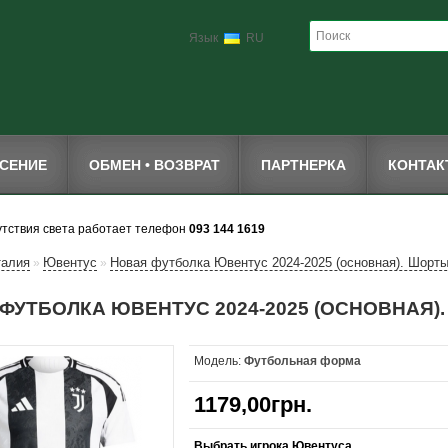
Язык
RU
СЕНИЕ
ОБМЕН • ВОЗВРАТ
ПАРТНЕРКА
КОНТА
утствия света работает телефон
093 144 1619
талия
Ювентус
Новая футболка Ювентус 2024-2025 (основная). Шорты
»
»
ФУТБОЛКА ЮВЕНТУС 2024-2025 (ОСНОВНАЯ)
Модель:
Футбольная форма
1179,00грн.
Выбрать игрока Ювентуса