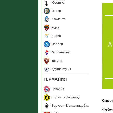
Ювентус
Интер
Аталанта
Рома
Лацио
Наполи
Фиорентина
Торино
Другие клубы
ГЕРМАНИЯ
Бавария
Боруссия Дортмунд
Описа
Боруссия Менхенгладбах
Футбол