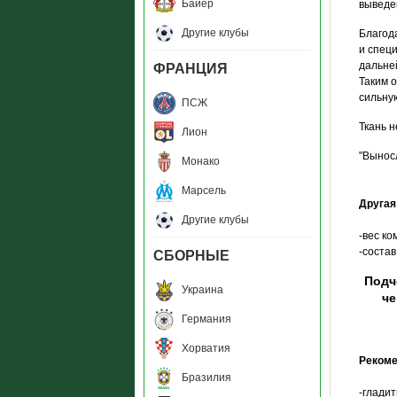
Байер
выведе
Другие клубы
Благод
и спец
дальне
ФРАНЦИЯ
Таким 
сильну
ПСЖ
Ткань 
Лион
"Вынос
Монако
Марсель
Друга
Другие клубы
-вес ком
-соста
СБОРНЫЕ
Подч
Украина
че
Германия
Хорватия
Рекоме
Бразилия
-глади