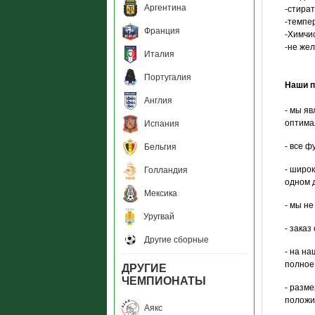
Аргентина
-стира
-темпер
Франция
-Химчи
-не же
Италия
Португалия
Наши 
Англия
- мы я
оптима
Испания
- все 
Бельгия
- широ
Голландия
одном 
Мексика
- мы н
Уругвай
- заказ
Другие сборные
- на н
полное
ДРУГИЕ
ЧЕМПИОНАТЫ
- разм
положи
Аякс