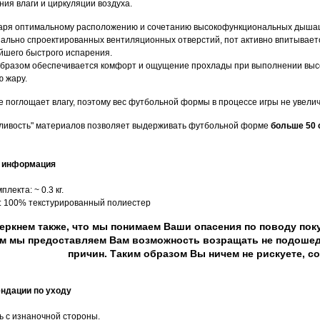
ния влаги и циркуляции воздуха.
аря оптимальному расположению и сочетанию высокофункциональных дыша
иально спроектированных вентиляционных отверстий, пот активно впитываетс
йшего быстрого испарения.
образом обеспечивается комфорт и ощущение прохлады при выполнении высо
ю жару.
не поглощает влагу, поэтому вес футбольной формы в процессе игры не увели
ливость" материалов позволяет выдерживать футбольной форме
больше 50 
я информация
плекта: ~ 0.3 кг.
в: 100% текстурированный полиестер
еркнем также, что мы понимаем Ваши опасения по поводу поку
м мы предоставляем Вам возможность возращать не подошед
причин. Таким образом Вы ничем не рискуете, с
ндации по уходу
ть с изнаночной стороны.