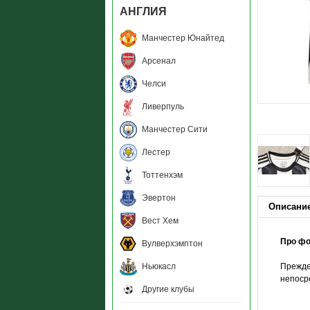
АНГЛИЯ
Манчестер Юнайтед
Арсенал
Челси
Ливерпуль
Манчестер Сити
Лестер
Тоттенхэм
Эвертон
Описани
Вест Хем
Про ф
Вулверхэмптон
Ньюкасл
Прежде
непоср
Другие клубы