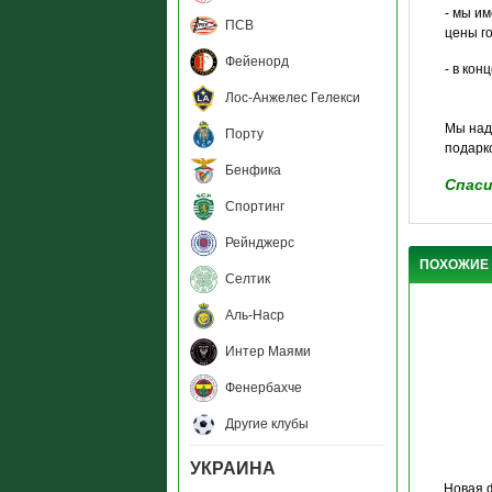
- мы и
ПСВ
цены г
Фейенорд
- в ко
Лос-Анжелес Гелекси
Мы над
Порту
подарк
Бенфика
Спаси
Спортинг
Рейнджерс
ПОХОЖИЕ
Селтик
Аль-Наср
Интер Маями
Фенербахче
Другие клубы
УКРАИНА
Новая 