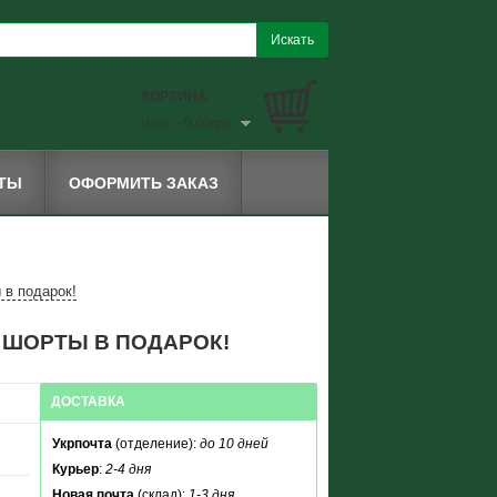
КОРЗИНА
0 шт. - 0,00грн.
КТЫ
ОФОРМИТЬ ЗАКАЗ
 в подарок!
. ШОРТЫ В ПОДАРОК!
ДОСТАВКА
Укрпочта
(отделение):
до 10 дней
Курьер
:
2-4 дня
Новая почта
(склад):
1-3 дня