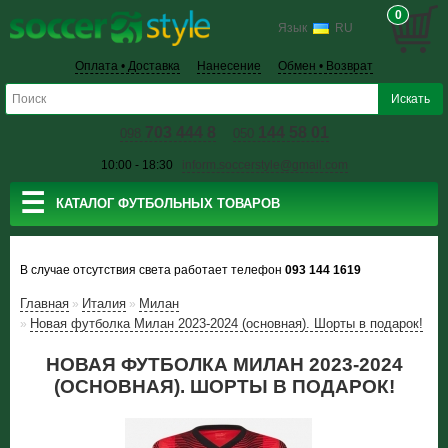
0
Язык
RU
Оплата • Доставка
Нанесение
Обмен • Возврат
703 444 8
144 58 01
098
050
10:00 - 18:30
inform.soccerstyle@gmail.com
☰
КАТАЛОГ ФУТБОЛЬНЫХ ТОВАРОВ
В случае отсутствия света работает телефон
093 144 1619
Главная
Италия
Милан
»
»
Новая футболка Милан 2023-2024 (основная). Шорты в подарок!
»
НОВАЯ ФУТБОЛКА МИЛАН 2023-2024
(ОСНОВНАЯ). ШОРТЫ В ПОДАРОК!