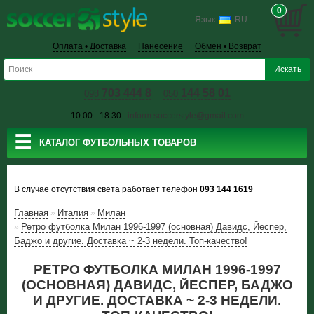
0
Язык
RU
Оплата • Доставка
Нанесение
Обмен • Возврат
703 444 8
144 58 01
098
050
10:00 - 18:30
inform.soccerstyle@gmail.com
☰
КАТАЛОГ ФУТБОЛЬНЫХ ТОВАРОВ
В случае отсутствия света работает телефон
093 144 1619
Главная
Италия
Милан
»
»
Ретро футболка Милан 1996-1997 (основная) Давидс, Йеспер,
»
Баджо и другие. Доставка ~ 2-3 недели. Топ-качество!
РЕТРО ФУТБОЛКА МИЛАН 1996-1997
(ОСНОВНАЯ) ДАВИДС, ЙЕСПЕР, БАДЖО
И ДРУГИЕ. ДОСТАВКА ~ 2-3 НЕДЕЛИ.