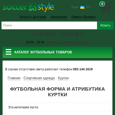
0
Язык
RU
Оплата • Доставка
Нанесение
Обмен • Возврат
703 444 8
144 58 01
098
050
10:00 - 18:30
inform.soccerstyle@gmail.com
☰
КАТАЛОГ ФУТБОЛЬНЫХ ТОВАРОВ
В случае отсутствия света работает телефон
093 144 1619
Главная
Спортивная одежда
Куртки
»
»
ФУТБОЛЬНАЯ ФОРМА И АТРИБУТИКА
КУРТКИ
Эта категория пуста.