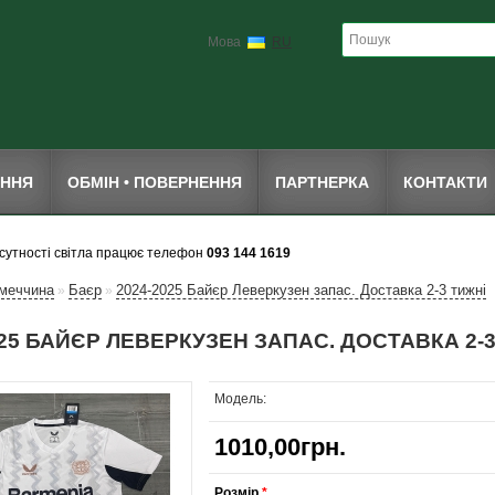
Мова
RU
ЕННЯ
ОБМІН • ПОВЕРНЕННЯ
ПАРТНЕРКА
КОНТАКТИ
дсутності світла працює телефон
093 144 1619
меччина
Баєр
2024-2025 Байєр Леверкузен запас. Доставка 2-3 тижні
»
»
025 БАЙЄР ЛЕВЕРКУЗЕН ЗАПАС. ДОСТАВКА 2-3
Модель:
1010,00грн.
Розмір
*