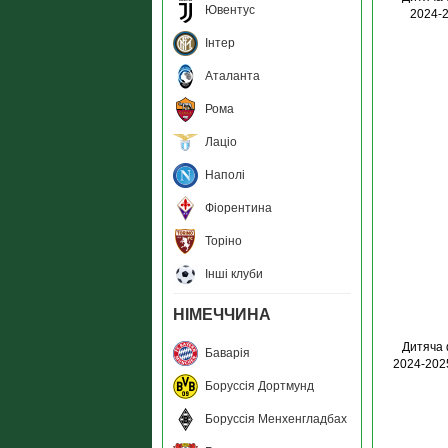
Ювентус
2024-2
Інтер
Аталанта
Рома
Лаціо
Наполі
Фіорентина
Торіно
Інші клуби
НІМЕЧЧИНА
Дитяча 
Баварія
2024-202
Боруссія Дортмунд
Боруссія Менхенгладбах