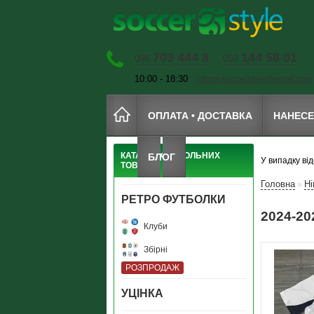
703 444 8
144 58 01
098
050
10:00 - 18:30
inform.soccerstyle@gmail.com
ОПЛАТА • ДОСТАВКА
НАНЕС
КАТАЛОГ ФУТБОЛЬНИХ
БЛОГ
У випадку ві
ТОВАРІВ
Головна
Ні
»
РЕТРО ФУТБОЛКИ
2024-2
Клуби
Збірні
РОЗПРОДАЖ
УЦIНКА