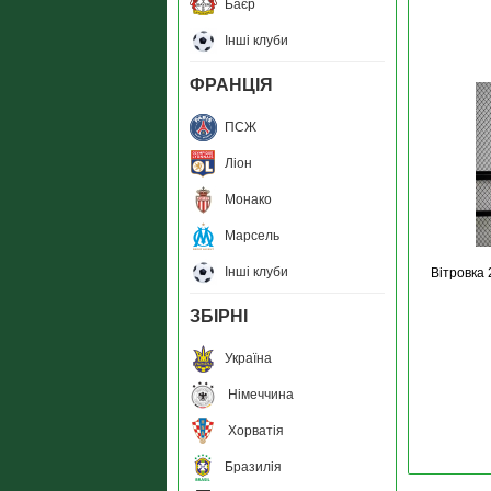
Баєр
Інші клуби
ФРАНЦІЯ
ПСЖ
Ліон
Монако
Марсель
Інші клуби
Вітровка 
ЗБIРНI
Україна
Німеччина
Хорватія
Бразилія