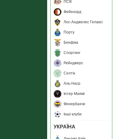
ПСВ
Фейєнорд
Лос-Анджелес Гелаксі
Порту
Бенфіка
Спортинг
Рейнджерс
Селтік
Аль-Наср
Інтер Маямі
Фенербахче
Інші клуби
УКРАЇНА
Динамо Київ