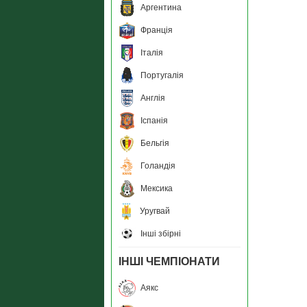
Аргентина
Франція
Італія
Португалія
Англія
Іспанія
Бельгія
Голандія
Мексика
Уругвай
Інші збірні
ІНШІ ЧЕМПІОНАТИ
Аякс