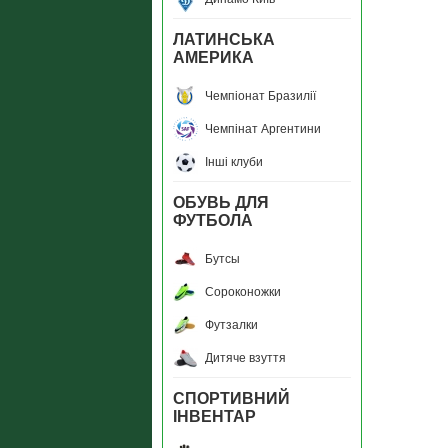
ЛАТИНСЬКА
АМЕРИКА
Чемпiонат Бразилiї
Чемпiнат Аргентини
Інші клуби
ОБУВЬ ДЛЯ
ФУТБОЛА
Бутсы
Сороконожки
Футзалки
Дитяче взуття
СПОРТИВНИЙ
ІНВЕНТАР