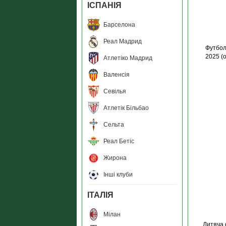
ІСПАНІЯ
Барселона
Реал Мадрид
Футбол
2025 (
Атлетіко Мадрид
Валенсія
Севілья
Атлетік Більбао
Сельта
Реал Бетіс
Жирона
Інші клуби
ІТАЛІЯ
Мілан
Дитяча 