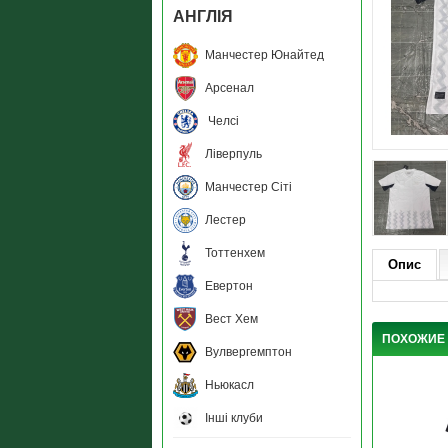
АНГЛIЯ
Манчестер Юнайтед
Арсенал
Челсі
Ліверпуль
Манчестер Сіті
Лестер
Тоттенхем
Опис
Евертон
Вест Хем
ПОХОЖИЕ
Вулвергемптон
Ньюкасл
Інші клуби