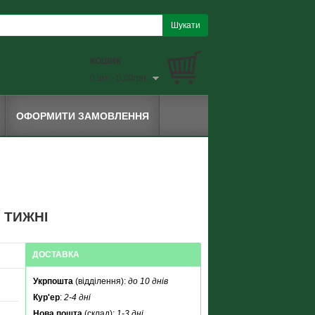
КОШИК
0 шт. - 0,00грн.
ОФОРМИТИ ЗАМОВЛЕННЯ
 ТИЖНІ
ДОСТАВКА
Укрпошта
(відділення):
до 10 днів
Кур'ер
:
2-4 дні
Нова пошта
(склад):
1-3 дні