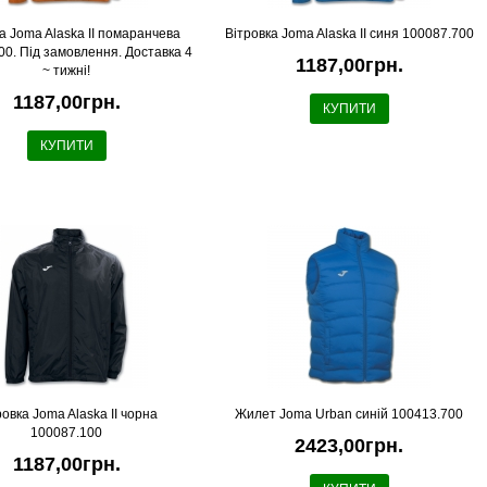
а Joma Alaska II помаранчева
Вітровка Joma Alaska II синя 100087.700
00. Під замовлення. Доставка 4
1187,00грн.
~ тижні!
1187,00грн.
КУПИТИ
КУПИТИ
ровка Joma Alaska II чорна
Жилет Joma Urban cиній 100413.700
100087.100
2423,00грн.
1187,00грн.