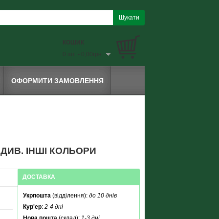
КОШИК
0 шт. - 0,00грн.
ОФОРМИТИ ЗАМОВЛЕННЯ
 ДИВ. ІНШІ КОЛЬОРИ
ДОСТАВКА
Укрпошта
(відділення):
до 10 днів
Кур'ер
:
2-4 дні
Нова пошта
(склад):
1-3 дні