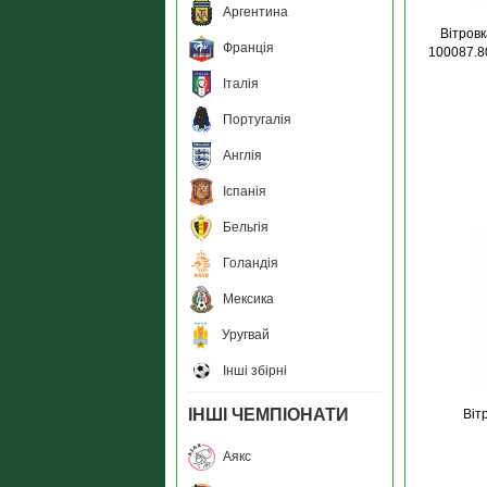
Аргентина
Вітровк
Франція
100087.8
Італія
Португалія
Англія
Іспанія
Бельгія
Голандія
Мексика
Уругвай
Інші збірні
ІНШІ ЧЕМПІОНАТИ
Віт
Аякс