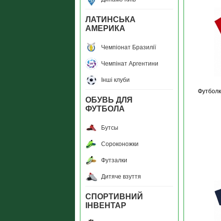
ЛАТИНСЬКА
АМЕРИКА
Чемпiонат Бразилiї
Чемпiнат Аргентини
Інші клуби
Футболк
ОБУВЬ ДЛЯ
ФУТБОЛА
Бутсы
Сороконожки
Футзалки
Дитяче взуття
СПОРТИВНИЙ
ІНВЕНТАР