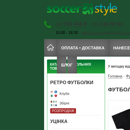
703 444 8
144 58 01
098
050
10:00 - 18:30
inform.soccerstyle@gmail.com
ОПЛАТА • ДОСТАВКА
НАНЕС
КАТАЛОГ ФУТБОЛЬНИХ
БЛОГ
У випадку ві
ТОВАРІВ
Головна
Фу
»
РЕТРО ФУТБОЛКИ
ФУТБОЛ
Клуби
Збірні
РОЗПРОДАЖ
УЦIНКА