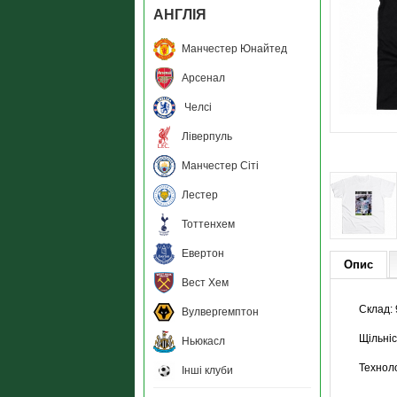
АНГЛIЯ
Манчестер Юнайтед
Арсенал
Челсі
Ліверпуль
Манчестер Сіті
Лестер
Тоттенхем
Евертон
Опис
Вест Хем
Склад:
Вулвергемптон
Щільніс
Ньюкасл
Техноло
Інші клуби