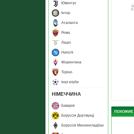
Ювентус
Інтер
Аталанта
Рома
Лаціо
Наполі
Фіорентина
Торіно
Інші клуби
НІМЕЧЧИНА
Баварія
ПОХОЖИЕ
Боруссія Дортмунд
Боруссія Менхенгладбах