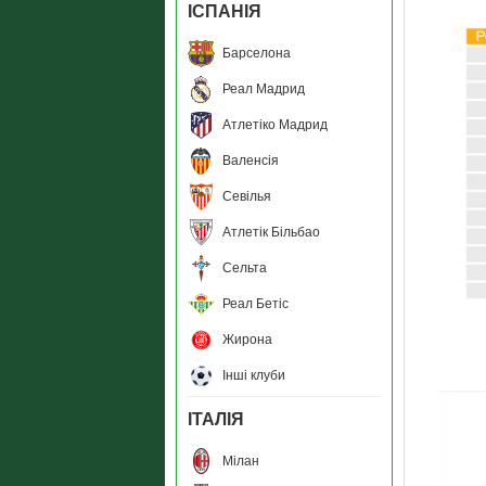
ІСПАНІЯ
Барселона
Реал Мадрид
Атлетіко Мадрид
Валенсія
Севілья
Атлетік Більбао
Сельта
Реал Бетіс
Жирона
Інші клуби
ІТАЛІЯ
Мілан