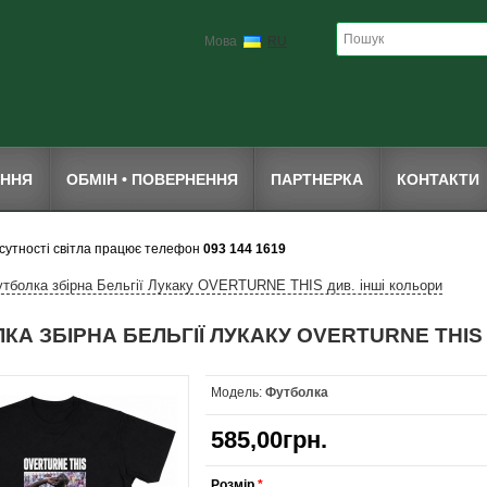
Мова
RU
ЕННЯ
ОБМІН • ПОВЕРНЕННЯ
ПАРТНЕРКА
КОНТАКТИ
дсутності світла працює телефон
093 144 1619
тболка збірна Бельгії Лукаку OVERTURNE THIS див. інші кольори
КА ЗБІРНА БЕЛЬГІЇ ЛУКАКУ OVERTURNE THIS
Модель:
Футболка
585,00грн.
Розмір
*