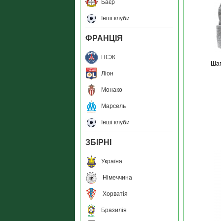
Баєр
Інші клуби
ФРАНЦІЯ
ПСЖ
Шап
Ліон
Монако
Марсель
Інші клуби
ЗБIРНI
Україна
Німеччина
Хорватія
Бразилія