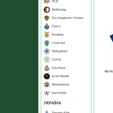
ПСВ
Фейєнорд
Лос-Анджелес Гелаксі
Порту
Бенфіка
Спортинг
Рейнджерс
Селтік
Аль-Наср
Футбо
Інтер Маямі
Фенербахче
Інші клуби
УКРАЇНА
Динамо Київ