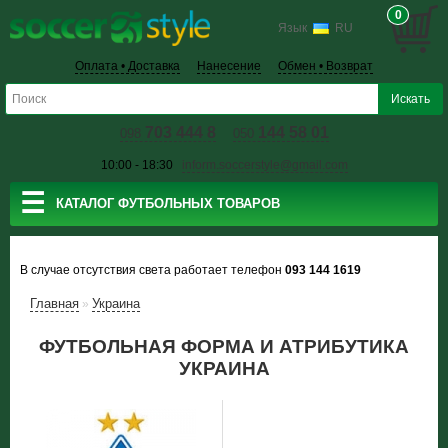
0
Язык
RU
Оплата • Доставка
Нанесение
Обмен • Возврат
703 444 8
144 58 01
098
050
10:00 - 18:30
inform.soccerstyle@gmail.com
☰
КАТАЛОГ ФУТБОЛЬНЫХ ТОВАРОВ
В случае отсутствия света работает телефон
093 144 1619
Главная
Украина
»
ФУТБОЛЬНАЯ ФОРМА И АТРИБУТИКА
УКРАИНА