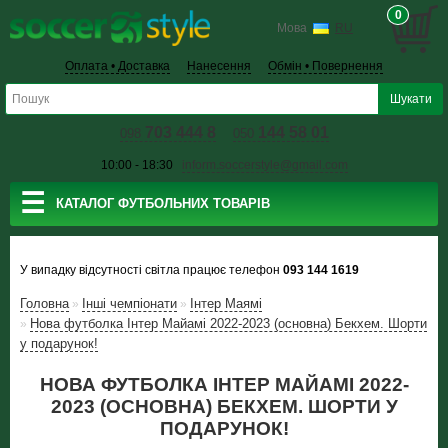
0
Мова
RU
Оплата • Доставка
Нанесення
Обмін • Повернення
703 444 8
144 58 01
098
050
10:00 - 18:30
inform.soccerstyle@gmail.com
☰
КАТАЛОГ ФУТБОЛЬНИХ ТОВАРІВ
У випадку відсутності світла працює телефон
093 144 1619
Головна
Інші чемпіонати
Інтер Маямі
»
»
Нова футболка Інтер Майамі 2022-2023 (основна) Бекхем. Шорти
»
у подарунок!
НОВА ФУТБОЛКА ІНТЕР МАЙАМІ 2022-
2023 (ОСНОВНА) БЕКХЕМ. ШОРТИ У
ПОДАРУНОК!