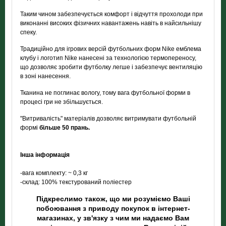
Таким чином забезпечується комфорт і відчуття прохолоди при
виконанні високих фізичних навантажень навіть в найсильнішу
спеку.
Традиційно для ігрових версій футбольних форм Nike емблема
клубу і логотип Nike нанесені за технологією термопереносу,
що дозволяє зробити футболку легше і забезпечує вентиляцію
в зоні нанесення.
Тканина не поглинає вологу, тому вага футбольної форми в
процесі гри не збільшується.
"Витривалість" матеріалів дозволяє витримувати футбольній
формі
більше 50 прань.
Інша інформація
-вага комплекту: ~ 0,3 кг
-склад: 100% текстурований поліестер
Підкреслимо також, що ми розуміємо Ваші
побоювання з приводу покупок в інтернет-
магазинах, у зв'язку з чим ми надаємо Вам