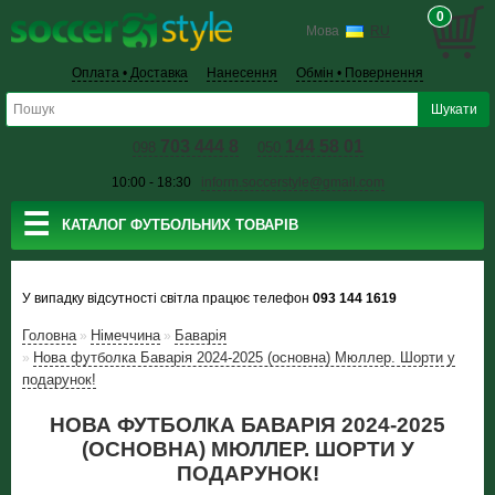
0
Мова
RU
Оплата • Доставка
Нанесення
Обмін • Повернення
703 444 8
144 58 01
098
050
10:00 - 18:30
inform.soccerstyle@gmail.com
☰
КАТАЛОГ ФУТБОЛЬНИХ ТОВАРІВ
У випадку відсутності світла працює телефон
093 144 1619
Головна
Німеччина
Баварія
»
»
Нова футболка Баварія 2024-2025 (основна) Мюллер. Шорти у
»
подарунок!
НОВА ФУТБОЛКА БАВАРІЯ 2024-2025
(ОСНОВНА) МЮЛЛЕР. ШОРТИ У
ПОДАРУНОК!