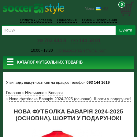
0
Мова
RU
Оплата • Доставка
Нанесення
Обмін • Повернення
703 444 8
144 58 01
098
050
10:00 - 18:30
inform.soccerstyle@gmail.com
☰
КАТАЛОГ ФУТБОЛЬНИХ ТОВАРІВ
У випадку відсутності світла працює телефон
093 144 1619
Головна
Німеччина
Баварія
»
»
Нова футболка Баварія 2024-2025 (основна). Шорти у подарунок!
»
НОВА ФУТБОЛКА БАВАРІЯ 2024-2025
(ОСНОВНА). ШОРТИ У ПОДАРУНОК!