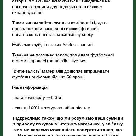
отворів, піт активно всмоктується і виводиться на
поверхню тканини для подальшого швидкого
випаровування.
Таким чином забезпечується комфорт і відчуття
прохолоди при виконанні високих фізичних
навантажень навіть в найсильнішу спеку.
Емблема клубу і логотип Adidas - вишиті.
Тканина не поглинає вологу, тому вага футбольної
форми в процесі гри не збільшується.
"Витривалість" матеріалів дозволяє витримувати
футбольної форми більше 50 прань.
Інша інформація
- вага комплекту: ~ 0,3 кг.
- склад: 100% текстурований поліестер
Підкреслимо також, що ми розуміємо ваші сумніви
з приводу покупок в інтернет-магазинах, у зв ’ язку
чим ми надаємо можливість повертати товар, що
Вам не підійшов, без пояснення причин. Таким