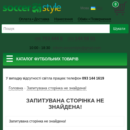
0
Мова
RU
Оплата • Доставка
Нанесення
Обмін • Повернення
703 444 8
144 58 01
098
050
10:00 - 18:30
inform.soccerstyle@gmail.com
☰
КАТАЛОГ ФУТБОЛЬНИХ ТОВАРІВ
У випадку відсутності світла працює телефон
093 144 1619
Головна
Запитувана сторінка не знайдена!
»
ЗАПИТУВАНА СТОРІНКА НЕ
ЗНАЙДЕНА!
Запитувана сторінка не знайдена!