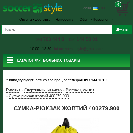
0
Мова
RU
Оплата • Доставка
Нанесення
Обмін • Повернення
703 444 8
144 58 01
098
050
10:00 - 18:30
inform.soccerstyle@gmail.com
☰
КАТАЛОГ ФУТБОЛЬНИХ ТОВАРІВ
У випадку відсутності світла працює телефон
093 144 1619
Головна
Спортивний інвентар
Рюкзаки, сумки
»
»
Сумка-рюкзак жовтий 400279.900
»
СУМКА-РЮКЗАК ЖОВТИЙ 400279.900