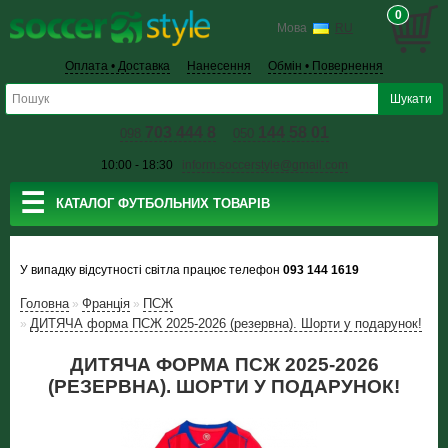
0
Мова
RU
Оплата • Доставка
Нанесення
Обмін • Повернення
703 444 8
144 58 01
098
050
10:00 - 18:30
inform.soccerstyle@gmail.com
☰
КАТАЛОГ ФУТБОЛЬНИХ ТОВАРІВ
У випадку відсутності світла працює телефон
093 144 1619
Головна
Франція
ПСЖ
»
»
ДИТЯЧА форма ПСЖ 2025-2026 (резервна). Шорти у подарунок!
»
ДИТЯЧА ФОРМА ПСЖ 2025-2026
(РЕЗЕРВНА). ШОРТИ У ПОДАРУНОК!