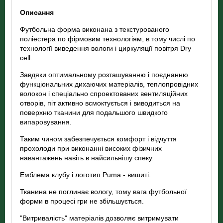
Описання
Футбольна форма виконана з текстурованого
поліестера по фірмовим технологіям, в тому числі по
технології виведення вологи і циркуляції повітря Dry
cell.
Завдяки оптимальному розташуванню і поєднанню
функціональних дихаючих матеріалів, теплопровідних
волокон і спеціально спроектованих вентиляційних
отворів, піт активно всмоктується і виводиться на
поверхню тканини для подальшого швидкого
випаровування.
Таким чином забезпечується комфорт і відчуття
прохолоди при виконанні високих фізичних
навантажень навіть в найсильнішу спеку.
Емблема клубу і логотип Puma - вишиті.
Тканина не поглинає вологу, тому вага футбольної
форми в процесі гри не збільшується.
"Витривалість" матеріалів дозволяє витримувати