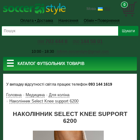
0
Мова
RU
Оплата • Доставка
Нанесення
Обмін • Повернення
703 444 8
144 58 01
098
050
10:00 - 18:30
inform.soccerstyle@gmail.com
☰
КАТАЛОГ ФУТБОЛЬНИХ ТОВАРІВ
У випадку відсутності світла працює телефон
093 144 1619
Головна
Медицина
Для коліна
»
»
Наколінник Select Knee support 6200
»
НАКОЛІННИК SELECT KNEE SUPPORT
6200