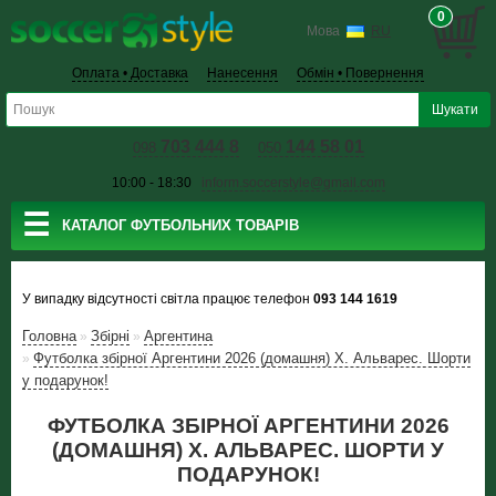
0
Мова
RU
Оплата • Доставка
Нанесення
Обмін • Повернення
703 444 8
144 58 01
098
050
10:00 - 18:30
inform.soccerstyle@gmail.com
☰
КАТАЛОГ ФУТБОЛЬНИХ ТОВАРІВ
У випадку відсутності світла працює телефон
093 144 1619
Головна
Збiрнi
Аргентина
»
»
Футболка збірної Аргентини 2026 (домашня) Х. Альварес. Шорти
»
у подарунок!
ФУТБОЛКА ЗБІРНОЇ АРГЕНТИНИ 2026
(ДОМАШНЯ) Х. АЛЬВАРЕС. ШОРТИ У
ПОДАРУНОК!