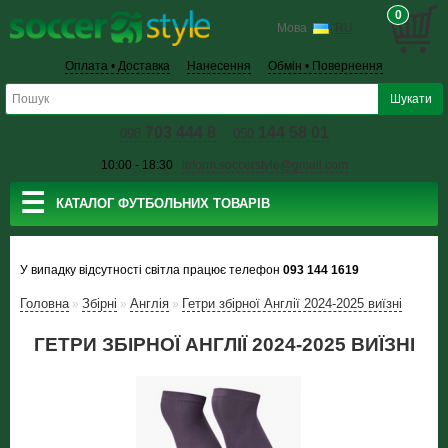
0
Мова
RU
Оплата • Доставка
Нанесення
Обмін • Повернення
703 444 8
144 58 01
098
050
10:00 - 18:30
inform.soccerstyle@gmail.com
☰
КАТАЛОГ ФУТБОЛЬНИХ ТОВАРІВ
У випадку відсутності світла працює телефон
093 144 1619
Головна
Збiрнi
Англія
Гетри збірної Англії 2024-2025 виїзні
»
»
»
ГЕТРИ ЗБІРНОЇ АНГЛІЇ 2024-2025 ВИЇЗНІ