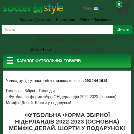
0
Мова
RU
Оплата • Доставка
Нанесення
Обмін • Повернення
703 444 8
144 58 01
098
050
10:00 - 18:30
inform.soccerstyle@gmail.com
☰
КАТАЛОГ ФУТБОЛЬНИХ ТОВАРІВ
У випадку відсутності світла працює телефон
093 144 1619
Головна
Збiрнi
Голандія
»
»
Футбольна форма збірної Нідерландів 2022-2023 (основна)
»
Мемфіс Депай. Шорти у подарунок!
ФУТБОЛЬНА ФОРМА ЗБІРНОЇ
НІДЕРЛАНДІВ 2022-2023 (ОСНОВНА)
МЕМФІС ДЕПАЙ. ШОРТИ У ПОДАРУНОК!