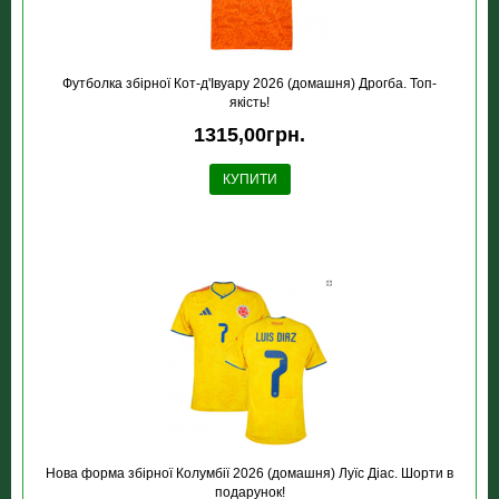
Футболка збірної Кот-д'Івуару 2026 (домашня) Дрогба. Топ-
якість!
1315,00грн.
КУПИТИ
Нова форма збірної Колумбії 2026 (домашня) Луїс Діас. Шорти в
подарунок!