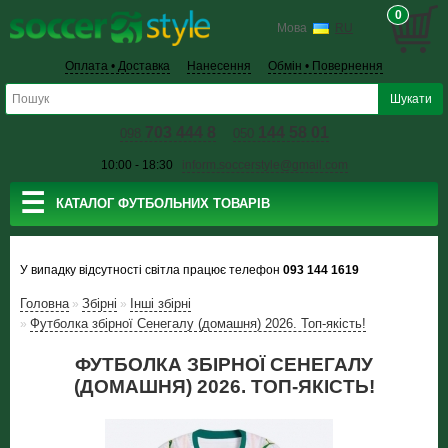
0
Мова
RU
Оплата • Доставка
Нанесення
Обмін • Повернення
703 444 8
144 58 01
098
050
10:00 - 18:30
inform.soccerstyle@gmail.com
☰
КАТАЛОГ ФУТБОЛЬНИХ ТОВАРІВ
У випадку відсутності світла працює телефон
093 144 1619
Головна
Збiрнi
Інші збірні
»
»
Футболка збірної Сенегалу (домашня) 2026. Топ-якість!
»
ФУТБОЛКА ЗБІРНОЇ СЕНЕГАЛУ
(ДОМАШНЯ) 2026. ТОП-ЯКІСТЬ!