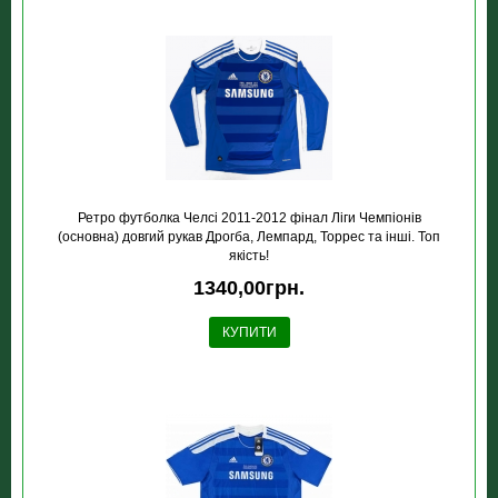
Ретро футболка Челсi 2011-2012 фiнал Лiги Чемпiонiв
(основна) довгий рукав Дрогба, Лемпард, Торрес та інші. Топ
якість!
1340,00грн.
КУПИТИ