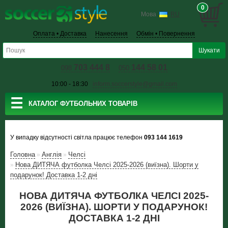
0
Мова
RU
Оплата • Доставка
Нанесення
Обмін • Повернення
703 444 8
144 58 01
098
050
10:00 - 18:30
inform.soccerstyle@gmail.com
☰
КАТАЛОГ ФУТБОЛЬНИХ ТОВАРІВ
У випадку відсутності світла працює телефон
093 144 1619
Головна
Англiя
Челсі
»
»
Нова ДИТЯЧА футболка Челсі 2025-2026 (виїзна). Шорти у
»
подарунок! Доставка 1-2 дні
НОВА ДИТЯЧА ФУТБОЛКА ЧЕЛСІ 2025-
2026 (ВИЇЗНА). ШОРТИ У ПОДАРУНОК!
ДОСТАВКА 1-2 ДНІ