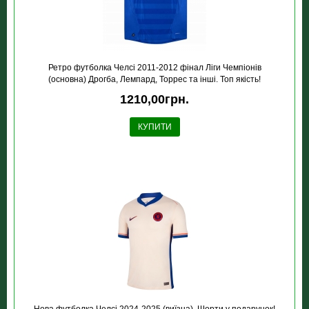
Ретро футболка Челсi 2011-2012 фiнал Лiги Чемпiонiв
(основна) Дрогба, Лемпард, Торрес та інші. Топ якість!
1210,00грн.
КУПИТИ