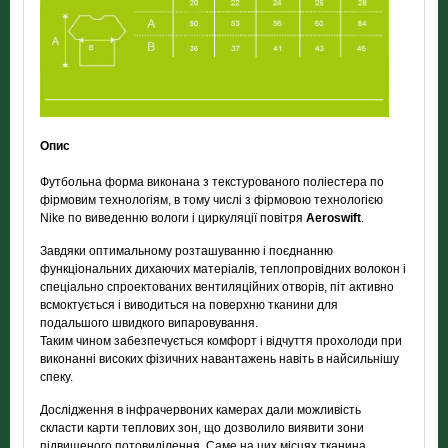
Опис
Футбольна форма виконана з текстурованого поліестера по
фірмовим технологіям, в тому числі з фірмовою технологією
Nike по виведенню вологи і циркуляції повітря
Aeroswift
.
Завдяки оптимальному розташуванню і поєднанню
функціональних дихаючих матеріалів, теплопровідних волокон і
спеціально спроектованих вентиляційних отворів, піт активно
всмоктується і виводиться на поверхню тканини для
подальшого швидкого випаровування.
Таким чином забезпечується комфорт і відчуття прохолоди при
виконанні високих фізичних навантажень навіть в найсильнішу
спеку.
Дослідження в інфрачервоних камерах дали можливість
скласти карти теплових зон, що дозволило виявити зони
підвищеного потовиділення. Саме на цих місцях тканина