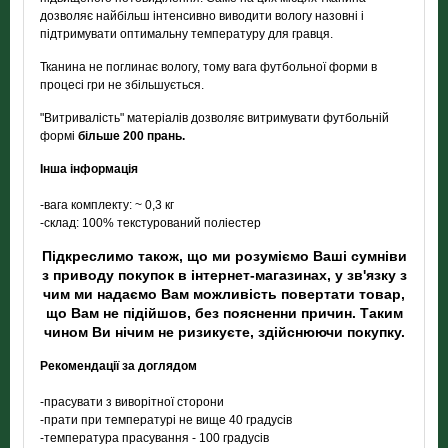
дозволяє найбільш інтенсивно виводити вологу назовні і
підтримувати оптимальну температуру для гравця.
Тканина не поглинає вологу, тому вага футбольної форми в
процесі гри не збільшується.
"Витривалість" матеріалів дозволяє витримувати футбольній
формі
більше 200 прань.
Інша інформація
-вага комплекту: ~ 0,3 кг
-склад: 100% текстурований поліестер
Підкреслимо також, що ми розуміємо Ваші сумніви
з приводу покупок в інтернет-магазинах, у зв'язку з
чим ми надаємо Вам можливість повертати товар,
що Вам не підійшов, без поясненни причин. Таким
чином Ви нічим не ризикуєте, здійснюючи покупку.
Рекомендації за доглядом
-прасувати з виворітної сторони
-прати при температурі не вище 40 градусів
-температура прасування - 100 градусів