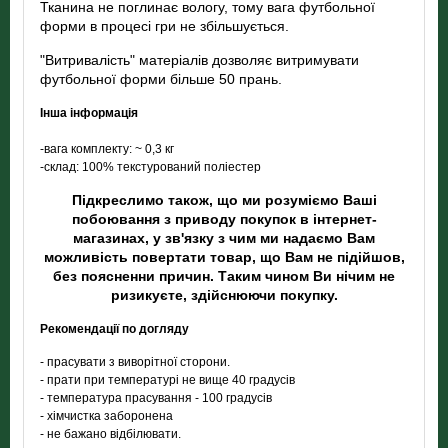
Тканина не поглинає вологу, тому вага футбольної
форми в процесі гри не збільшується.
"Витривалість" матеріалів дозволяє витримувати
футбольної форми більше 50 прань.
Інша інформація
-вага комплекту: ~ 0,3 кг
-склад: 100% текстурований поліестер
Підкреслимо також, що ми розуміємо Ваші
побоювання з приводу покупок в інтернет-
магазинах, у зв'язку з чим ми надаємо Вам
можливість повертати товар, що Вам не підійшов,
без поясненни причин. Таким чином Ви нічим не
ризикуєте, здійснюючи покупку.
Рекомендації по догляду
- прасувати з виворітної сторони.
- прати при температурі не вище 40 градусів
- температура прасування - 100 градусів
- хімчистка заборонена
- не бажано відбілювати.