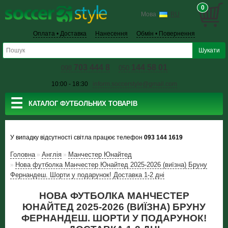
0
Мова
RU
Оплата • Доставка
Нанесення
Обмін • Повернення
703 444 8
144 58 01
098
050
10:00 - 18:30
inform.soccerstyle@gmail.com
☰
КАТАЛОГ ФУТБОЛЬНИХ ТОВАРІВ
У випадку відсутності світла працює телефон
093 144 1619
Головна
Англiя
Манчестер Юнайтед
»
»
Нова футболка Манчестер Юнайтед 2025-2026 (виїзна) Бруну
»
Фернандеш. Шорти у подарунок! Доставка 1-2 дні
НОВА ФУТБОЛКА МАНЧЕСТЕР
ЮНАЙТЕД 2025-2026 (ВИЇЗНА) БРУНУ
ФЕРНАНДЕШ. ШОРТИ У ПОДАРУНОК!