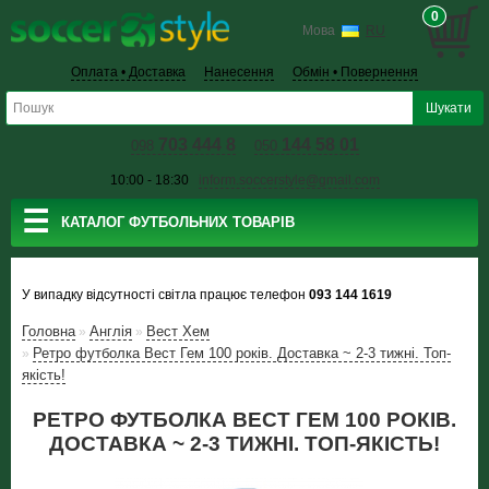
0
Мова
RU
Оплата • Доставка
Нанесення
Обмін • Повернення
703 444 8
144 58 01
098
050
10:00 - 18:30
inform.soccerstyle@gmail.com
☰
КАТАЛОГ ФУТБОЛЬНИХ ТОВАРІВ
У випадку відсутності світла працює телефон
093 144 1619
Головна
Англiя
Вест Хем
»
»
Ретро футболка Вест Гем 100 років. Доставка ~ 2-3 тижні. Топ-
»
якість!
РЕТРО ФУТБОЛКА ВЕСТ ГЕМ 100 РОКІВ.
ДОСТАВКА ~ 2-3 ТИЖНІ. ТОП-ЯКІСТЬ!