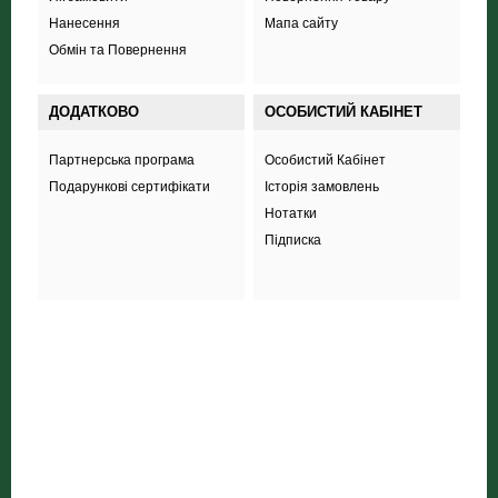
Нанесення
Мапа сайту
Обмін та Повернення
ДОДАТКОВО
ОСОБИСТИЙ КАБІНЕТ
Партнерська програма
Особистий Кабінет
Подарункові сертифікати
Історія замовлень
Нотатки
Підписка
+38 (098) 703 444 8
ТОВ «Соккер стайл»
,
вул. Польова 44А,
Харків
inform.soccerstyle@gmail.com