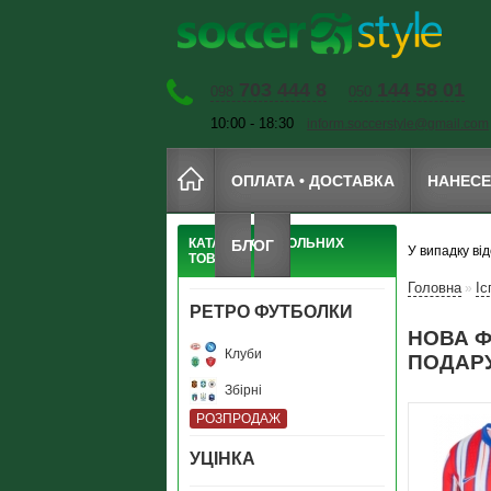
703 444 8
144 58 01
098
050
10:00 - 18:30
inform.soccerstyle@gmail.com
ОПЛАТА • ДОСТАВКА
НАНЕС
КАТАЛОГ ФУТБОЛЬНИХ
БЛОГ
У випадку ві
ТОВАРІВ
Головна
Іс
»
РЕТРО ФУТБОЛКИ
НОВА Ф
Клуби
ПОДАР
Збірні
РОЗПРОДАЖ
УЦIНКА