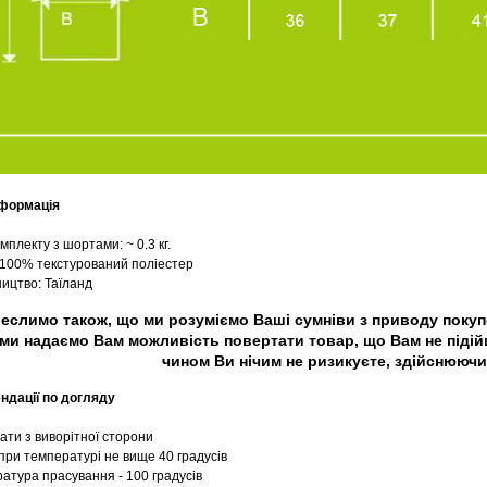
нформація
омплекту з шортами: ~ 0.3 кг.
: 100% текстурований поліестер
ництво: Таїланд
еслимо також, що ми розуміємо Ваші сумніви з приводу покупок
ми надаємо Вам можливість повертати товар, що Вам не підій
чином Ви нічим не ризикуєте, здійснюючи
ндації по догляду
ати з виворітної сторони
при температурі не вище 40 градусів
атура прасування - 100 градусів