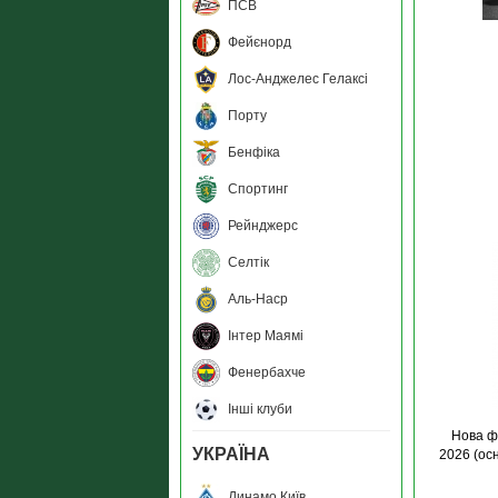
ПСВ
Фейєнорд
Лос-Анджелес Гелаксі
Порту
Бенфіка
Спортинг
Рейнджерс
Селтік
Аль-Наср
Інтер Маямі
Фенербахче
Інші клуби
Нова ф
УКРАЇНА
2026 (ос
Динамо Київ