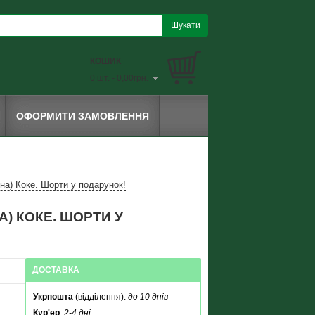
КОШИК
0 шт. - 0,00грн.
ОФОРМИТИ ЗАМОВЛЕННЯ
на) Коке. Шорти у подарунок!
А) КОКЕ. ШОРТИ У
ДОСТАВКА
Укрпошта
(відділення):
до 10 днів
Кур'ер
:
2-4 дні