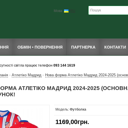
Мова
RU
ЕННЯ
ОБМІН • ПОВЕРНЕННЯ
ПАРТНЕРКА
КОНТАКТИ
дсутності світла працює телефон
093 144 1619
панія
Атлетіко Мадрид
Нова форма Атлетіко Мадрид 2024-2025 (основ
»
»
ОРМА АТЛЕТІКО МАДРИД 2024-2025 (ОСНОВН
УНОК!
Модель:
Футболка
1169,00грн.