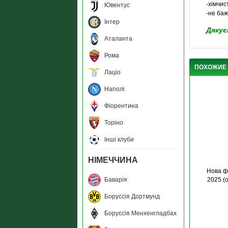
-хімчи
Ювентус
-не баж
Інтер
Дякує
Аталанта
Рома
ПОХОЖИЕ
Лаціо
Наполі
Фіорентина
Торіно
Інші клуби
НІМЕЧЧИНА
Нова ф
Баварія
2025 (
Боруссія Дортмунд
Боруссія Менхенгладбах