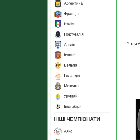
Аргентина
Франція
Італія
Португалія
Гетри 
Англія
Іспанія
Бельгія
Голандія
Мексика
Уругвай
Інші збірні
ІНШІ ЧЕМПІОНАТИ
Аякс