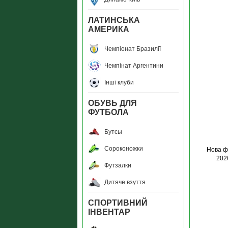
ЛАТИНСЬКА
АМЕРИКА
Чемпiонат Бразилiї
Чемпiнат Аргентини
Інші клуби
ОБУВЬ ДЛЯ
ФУТБОЛА
Бутсы
Сороконожки
Нова ф
202
Футзалки
Дитяче взуття
СПОРТИВНИЙ
ІНВЕНТАР