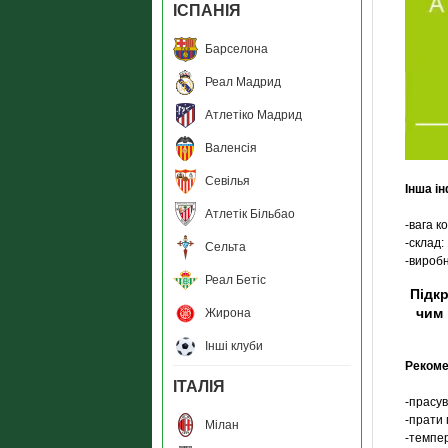
ІСПАНІЯ
Барселона
Реал Мадрид
Атлетіко Мадрид
Валенсія
Севілья
Інша і
Атлетік Більбао
-вага к
-склад
Сельта
-вироб
Реал Бетіс
Підкр
чим 
Жирона
Інші клуби
Рекоме
ІТАЛІЯ
-прасув
-прати 
Мілан
-темпер