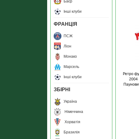
Баєр
Інші клуби
ФРАНЦІЯ
ПСЖ
Ліон
Монако
Марсель
Ретро фу
Інші клуби
2004 
Паунович
ЗБIРНI
Україна
Німеччина
Хорватія
Бразилія