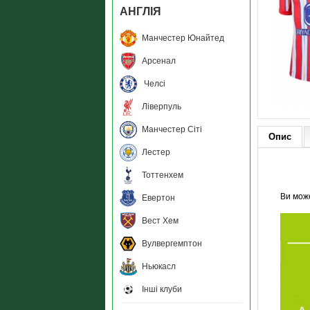
АНГЛIЯ
Манчестер Юнайтед
Арсенал
Челсі
Ліверпуль
Манчестер Сіті
Опис
Лестер
Тоттенхем
Ви мож
Евертон
Вест Хем
Вулвергемптон
Ньюкасл
Інші клуби