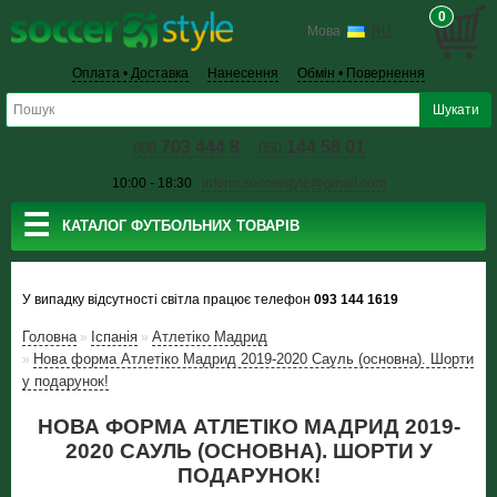
0
Мова
RU
Оплата • Доставка
Нанесення
Обмін • Повернення
703 444 8
144 58 01
098
050
10:00 - 18:30
inform.soccerstyle@gmail.com
☰
КАТАЛОГ ФУТБОЛЬНИХ ТОВАРІВ
У випадку відсутності світла працює телефон
093 144 1619
Головна
Іспанія
Атлетіко Мадрид
»
»
Нова форма Атлетіко Мадрид 2019-2020 Сауль (основна). Шорти
»
у подарунок!
НОВА ФОРМА АТЛЕТІКО МАДРИД 2019-
2020 САУЛЬ (ОСНОВНА). ШОРТИ У
ПОДАРУНОК!