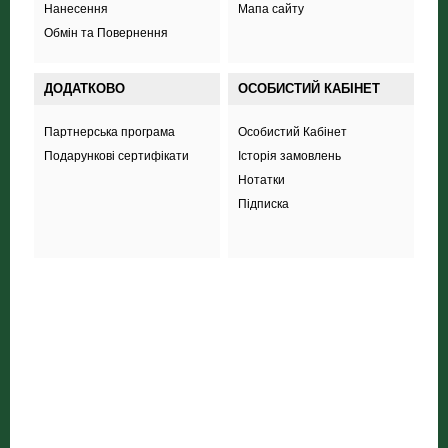
Нанесення
Мапа сайту
Обмін та Повернення
ДОДАТКОВО
ОСОБИСТИЙ КАБІНЕТ
Партнерська програма
Особистий Кабінет
Подарункові сертифікати
Історія замовлень
Нотатки
Підписка
+38 (098) 703 444 8
ТОВ «Соккер стайл»
,
вул. Польова 44А,
Харків
inform.soccerstyle@gmail.com