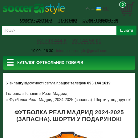
0
Мова
RU
Оплата • Доставка
Нанесення
Обмін • Повернення
703 444 8
144 58 01
098
050
10:00 - 18:30
inform.soccerstyle@gmail.com
☰
КАТАЛОГ ФУТБОЛЬНИХ ТОВАРІВ
У випадку відсутності світла працює телефон
093 144 1619
Головна
Іспанія
Реал Мадрид
»
»
Футболка Реал Мадрид 2024-2025 (запасна). Шорти у подарунок!
»
ФУТБОЛКА РЕАЛ МАДРИД 2024-2025
(ЗАПАСНА). ШОРТИ У ПОДАРУНОК!