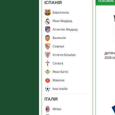
ПОХОЖИЕ
ІСПАНІЯ
Барселона
Реал Мадрид
Атлетіко Мадрид
Валенсія
Севілья
ДИТЯЧА
Атлетік Більбао
2026 (
Сельта
Реал Бетіс
Жирона
Інші клуби
ІТАЛІЯ
Мілан