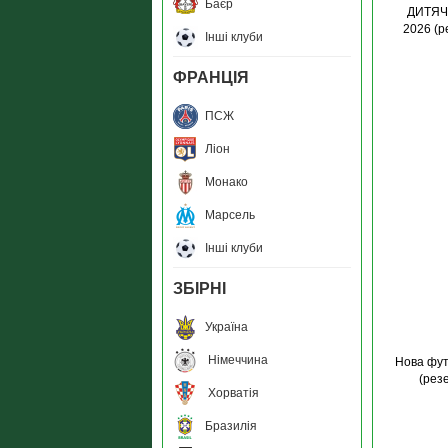
Баєр
ДИТЯЧА
2026 (р
Інші клуби
ФРАНЦІЯ
ПСЖ
Ліон
Монако
Марсель
Інші клуби
ЗБIРНI
Україна
Німеччина
Нова фут
(рез
Хорватія
Бразилія