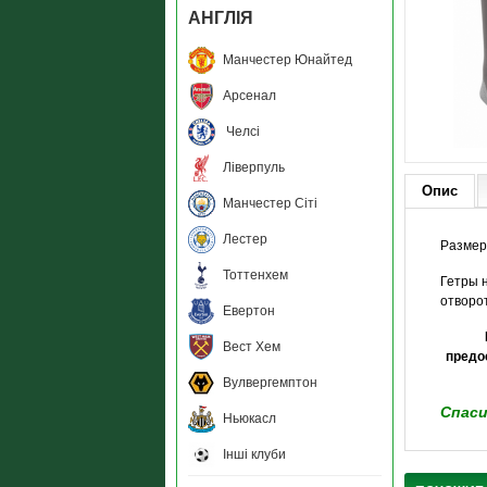
АНГЛIЯ
Манчестер Юнайтед
Арсенал
Челсі
Ліверпуль
Опис
Манчестер Сіті
Лестер
Размер
Тоттенхем
Гетры 
отворо
Евертон
Вест Хем
предо
Вулвергемптон
Спаси
Ньюкасл
Інші клуби