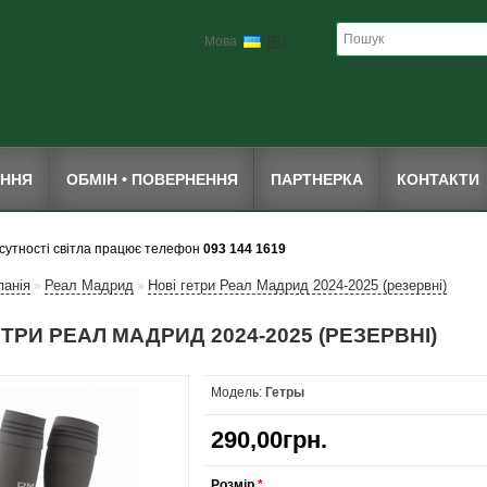
Мова
RU
ЕННЯ
ОБМІН • ПОВЕРНЕННЯ
ПАРТНЕРКА
КОНТАКТИ
дсутності світла працює телефон
093 144 1619
панія
Реал Мадрид
Новi гетри Реал Мадрид 2024-2025 (резервні)
»
»
ЕТРИ РЕАЛ МАДРИД 2024-2025 (РЕЗЕРВНІ)
Модель:
Гетры
290,00грн.
Розмір
*