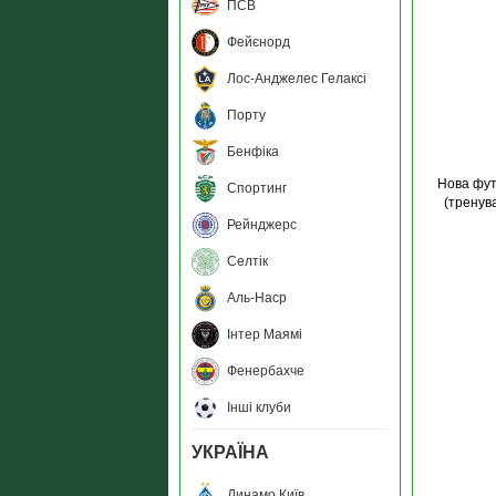
ПСВ
Фейєнорд
Лос-Анджелес Гелаксі
Порту
Бенфіка
Нова фут
Спортинг
(тренува
Рейнджерс
Селтік
Аль-Наср
Інтер Маямі
Фенербахче
Інші клуби
УКРАЇНА
Динамо Київ