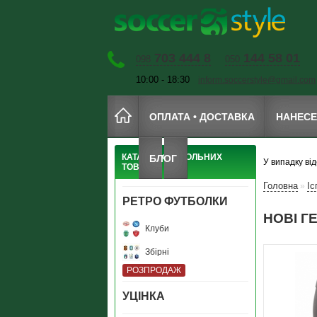
703 444 8
144 58 01
098
050
10:00 - 18:30
inform.soccerstyle@gmail.com
ОПЛАТА • ДОСТАВКА
НАНЕС
КАТАЛОГ ФУТБОЛЬНИХ
БЛОГ
У випадку ві
ТОВАРІВ
Головна
Іс
»
РЕТРО ФУТБОЛКИ
НОВI Г
Клуби
Збірні
РОЗПРОДАЖ
УЦIНКА