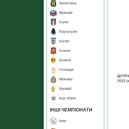
Аргентина
Франція
Італія
Португалія
Англія
Іспанія
Бельгія
Голандія
ДИТЯЧА
Мексика
2025 (
Уругвай
Інші збірні
ІНШІ ЧЕМПІОНАТИ
Аякс