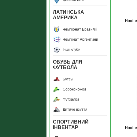
ЛАТИНСЬКА
АМЕРИКА
Новi г
Чемпiонат Бразилiї
Чемпiнат Аргентини
Інші клуби
ОБУВЬ ДЛЯ
ФУТБОЛА
Бутсы
Сороконожки
Футзалки
Дитяче взуття
СПОРТИВНИЙ
ІНВЕНТАР
Новi г