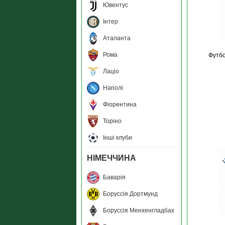
Ювентус
Інтер
Аталанта
Рома
Футбо
Лаціо
Наполі
Фіорентина
Торіно
Інші клуби
НІМЕЧЧИНА
Баварія
Боруссія Дортмунд
Боруссія Менхенгладбах