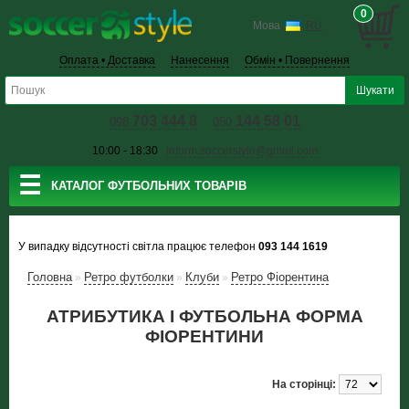
0
Мова
RU
Оплата • Доставка
Нанесення
Обмін • Повернення
703 444 8
144 58 01
098
050
10:00 - 18:30
inform.soccerstyle@gmail.com
☰
КАТАЛОГ ФУТБОЛЬНИХ ТОВАРІВ
У випадку відсутності світла працює телефон
093 144 1619
Головна
Ретро футболки
Клуби
Ретро Фіорентина
»
»
»
АТРИБУТИКА І ФУТБОЛЬНА ФОРМА
ФІОРЕНТИНИ
На сторінці: