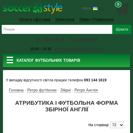
0
Мова
RU
Оплата • Доставка
Нанесення
Обмін • Повернення
703 444 8
144 58 01
098
050
10:00 - 18:30
inform.soccerstyle@gmail.com
☰
КАТАЛОГ ФУТБОЛЬНИХ ТОВАРІВ
У випадку відсутності світла працює телефон
093 144 1619
Головна
Ретро футболки
Збірні
Ретро Англія
»
»
»
АТРИБУТИКА І ФУТБОЛЬНА ФОРМА
ЗБІРНОЇ АНГЛІЇ
На сторінці: